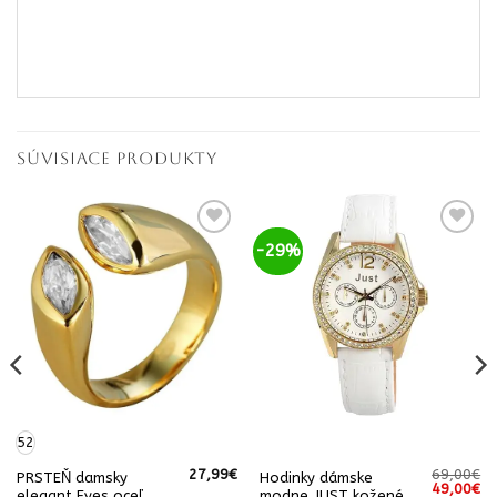
SÚVISIACE PRODUKTY
-29%
52
27,99
€
69,00
€
PRSTEŇ damsky
Hodinky dámske
Pôvodná
Ak
49,00
€
elegant Eyes oceľ
modne JUST kožené