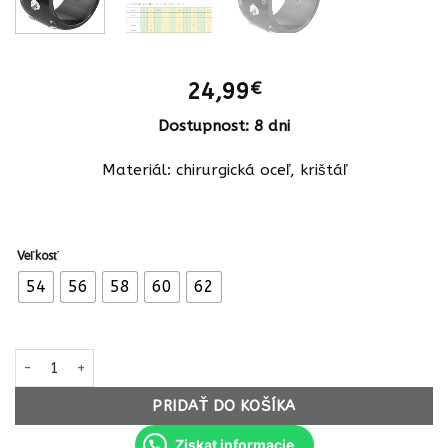
24,99
€
Dostupnost: 8 dni
Materiál: chirurgická oceľ, krištáľ
Veľkosť
54
56
58
60
62
množstvo PRSTEŇ s krištáľmi chirurgická oceľ 5060239SG595 cier
PRIDAŤ DO KOŠÍKA
Ziskat informacie