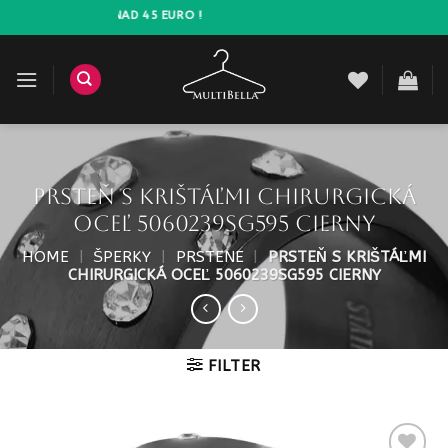
Prejsť
AVA ZADARMO NAD 45 EURO !
na
obsah
PRSTEŇ s krištáľmi chirurgická
oceľ 5060239SG595 cierny
HOME
|
ŠPERKY
|
PRSTENE
|
PRSTEŇ S KRIŠTÁĽMI
CHIRURGICKÁ OCEĽ 5060239SG595 CIERNY
FILTER