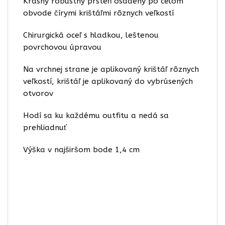
Krásny robustný prsteň osadený po celom
obvode čírymi krištáľmi rôznych veľkostí
Chirurgická oceľ s hladkou, leštenou
povrchovou úpravou
Na vrchnej strane je aplikovaný krištáľ rôznych
veľkostí, krištáľ je aplikovaný do vybrúsených
otvorov
Hodí sa ku každému outfitu a nedá sa
prehliadnuť
Výška v najširšom bode 1,4 cm