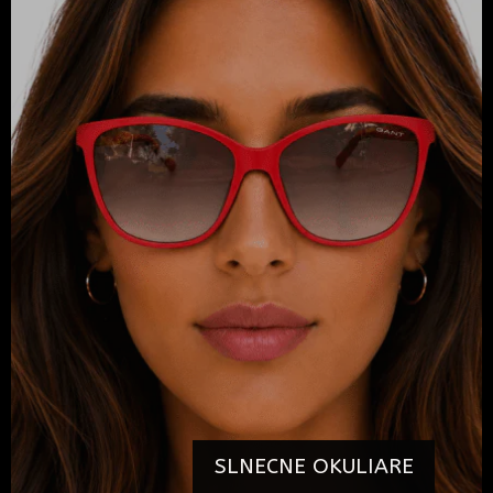
SLNECNE OKULIARE