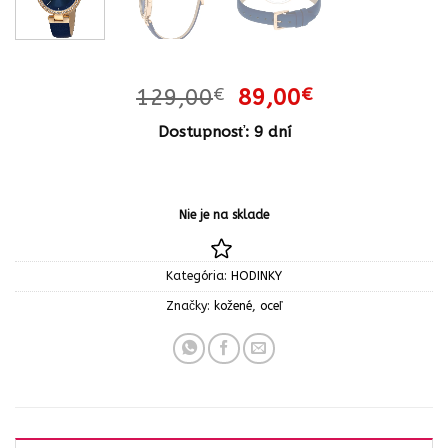
Pôvodná
Aktuálna
129,00
€
89,00
€
cena
cena
Dostupnosť: 9 dní
bola:
je:
129,00€.
89,00€.
Nie je na sklade
Kategória:
HODINKY
Značky:
kožené
,
oceľ