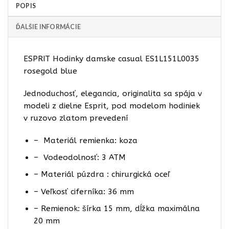
POPIS
ĎALŠIE INFORMÁCIE
ESPRIT Hodinky damske casual ES1L151L0035
rosegold blue
Jednoduchosť, elegancia, originalita sa spája v
modeli z dielne Esprit, pod modelom hodiniek
v ruzovo zlatom prevedení
– Materiál remienka: koza
– Vodeodolnosť: 3 ATM
– Materiál púzdra : chirurgická oceľ
– Veľkosť ciferníka: 36 mm
– Remienok: šírka 15 mm, dĺžka maximálna
20 mm