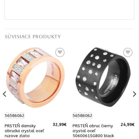
SÚVISIACE PRODUKTY
56
58
60
62
56
58
60
62
32,99
€
24,99
€
PRSTEŇ damsky
PRSTEŇ obruc čierny
á
Aktuálna
obrucka crystal oceľ
crystal oceľ
cena
ruzove zlato
5060061SG800 black
e: