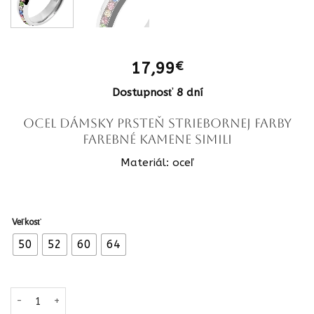
17,99
€
Dostupnosť 8 dní
OCEL Dámsky prsteň striebornej farby
farebné kamene Simili
Materiál: oceľ
Veľkosť
50
52
60
64
množstvo OCEL Dámsky prsteň striebornej farby farebné kamene S