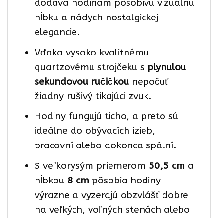
dodáva hodinám pôsobivú vizuálnu
hĺbku a nádych nostalgickej
elegancie.
Vďaka
vysoko kvalitnému
quartzovému strojčeku s
plynulou
sekundovou ručičkou
nepočuť
žiadny rušivý tikajúci zvuk.
Hodiny fungujú ticho, a preto sú
ideálne do obývacích izieb,
pracovní alebo dokonca spální.
S veľkorysým priemerom
50,5 cm
a
hĺbkou
8 cm
pôsobia hodiny
výrazne a vyzerajú obzvlášť dobre
na veľkých, voľných stenách alebo