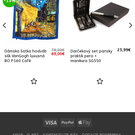
-13%
79,00
€
25,99
€
Dámska šatka hodváb
Darčekový set pansky
á
Aktuálna
Pôvodná
Aktuálna
69,00
€
silk VanGogh luxusná
praktik pero +
cena
cena
cena
BO P160 Café
manikura SG550
e:
bola:
je:
69,00€.
79,00€.
69,00€.
Visa
PayPal
Apple
Pay
SHOP
O NÁS
KONTAKTUJTE NÁS
DODACIE PODMIENKY