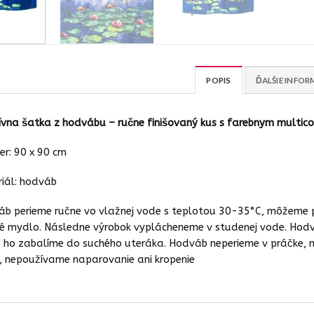
POPIS
ĎALŠIE INFOR
ívna šatka z hodvábu – ručne finišovaný kus s farebnym multi
r: 90 x 90 cm
iál: hodváb
b perieme ručne vo vlažnej vode s teplotou 30-35°C, môžeme po
é mydlo. Následne výrobok vyplácheneme v studenej vode. Hod
 ho zabalíme do suchého uteráka. Hodváb neperieme v práčke, 
, nepoužívame naparovanie ani kropenie