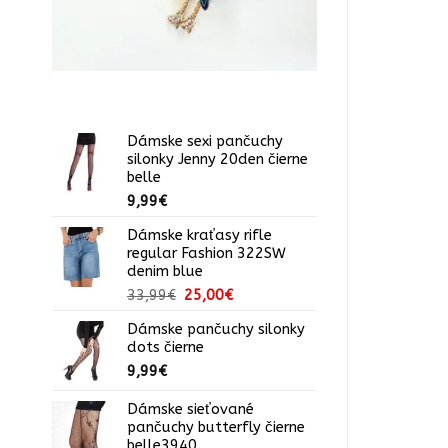
Dámske sexi pančuchy
silonky Jenny 20den čierne
belle
9,99
€
Dámske kraťasy rifle
regular Fashion 322SW
denim blue
Pôvodná
Aktuálna
33,99
€
25,00
€
cena
cena
Dámske pančuchy silonky
bola:
je:
dots čierne
33,99€.
25,00€.
9,99
€
Dámske sieťované
pančuchy butterfly čierne
belle3940