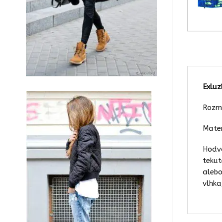
Exluz
Rozme
Mater
Hodvá
tekut
alebo
vlhka