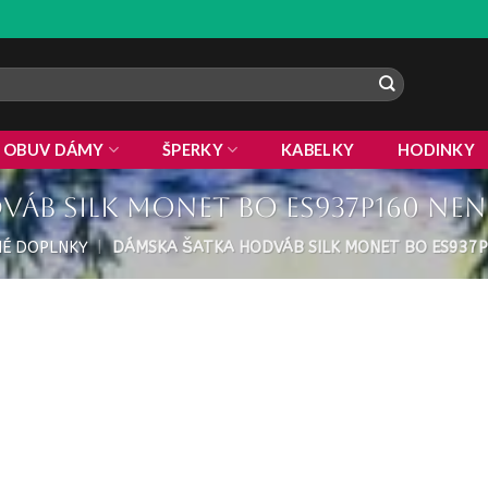
Z
OBUV DÁMY
ŠPERKY
KABELKY
HODINKY
áb silk Monet BO ES937P160 nen
É DOPLNKY
|
DÁMSKA ŠATKA HODVÁB SILK MONET BO ES937P