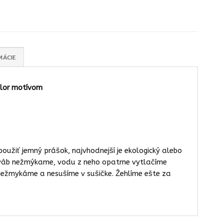
MÁCIE
color motívom
užiť jemný prášok, najvhodnejší je ekologický alebo
váb nežmýkame, vodu z neho opatrne vytlačíme
nežmykáme a nesušíme v sušičke. Žehlíme ešte za