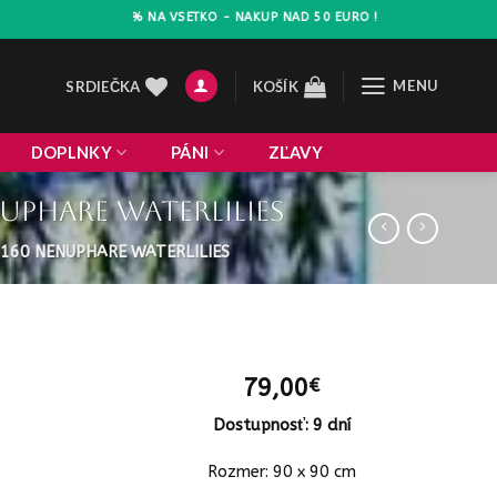
LAVA 10% NA VSETKO - NAKUP NAD 50 EURO !
MENU
SRDIEČKA
KOŠÍK
DOPLNKY
PÁNI
ZĽAVY
uphare waterlilies
160 NENUPHARE WATERLILIES
79,00
€
Dostupnosť: 9 dní
Rozmer: 90 x 90 cm