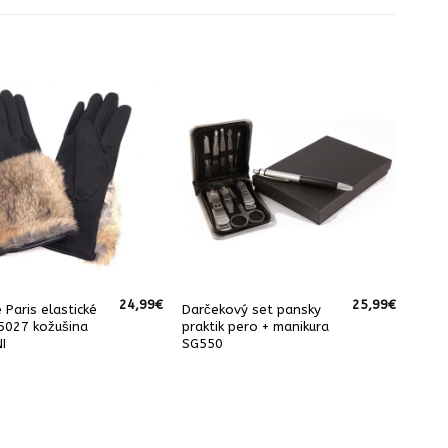
24,99
€
25,99
€
 Paris elastické
Darčekový set pansky
5027 kožušina
praktik pero + manikura
NI
SG550