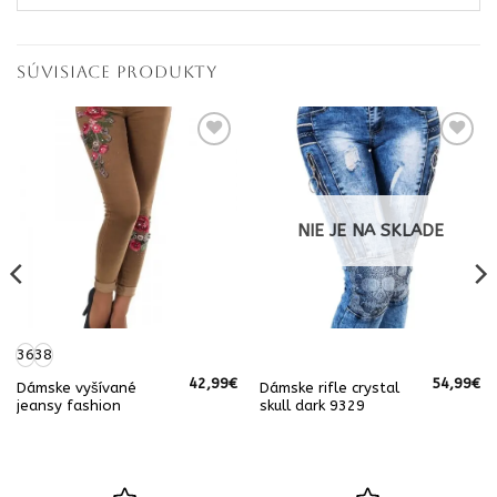
SÚVISIACE PRODUKTY
NIE JE NA SKLADE
36
38
42,99
€
54,99
€
Dámske vyšívané
Dámske rifle crystal
á
Aktuálna
jeansy fashion
skull dark 9329
cena
e:
25,00€.