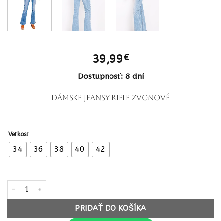
39,99
€
Dostupnosť: 8 dní
Dámske jeansy rifle zvonové
Veľkosť
34
36
38
40
42
množstvo Dámske jeansy rifle zvonové slim bootcut 809PFvivi de
PRIDAŤ DO KOŠÍKA