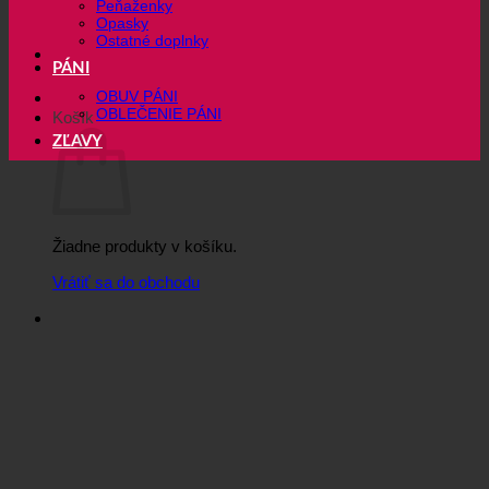
Peňaženky
Opasky
Ostatné doplnky
PÁNI
OBUV PÁNI
OBLEČENIE PÁNI
Košík
ZĽAVY
Žiadne produkty v košíku.
Vrátiť sa do obchodu