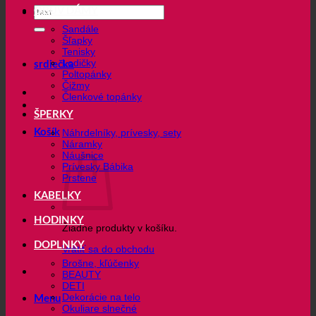
Hľadať:
OBUV DÁMY
Sandále
Šľapky
Tenisky
Lodičky
srdiečka
Poltopánky
Čižmy
Členkové topánky
ŠPERKY
Košík
Náhrdelníky, prívesky, sety
Náramky
Náušnice
Prívesky Bábika
Prstene
KABELKY
HODINKY
Žiadne produkty v košíku.
DOPLNKY
Vrátiť sa do obchodu
Brošne, kľúčenky
BEAUTY
DETI
Dekorácie na telo
Menu
Okuliare slnečné