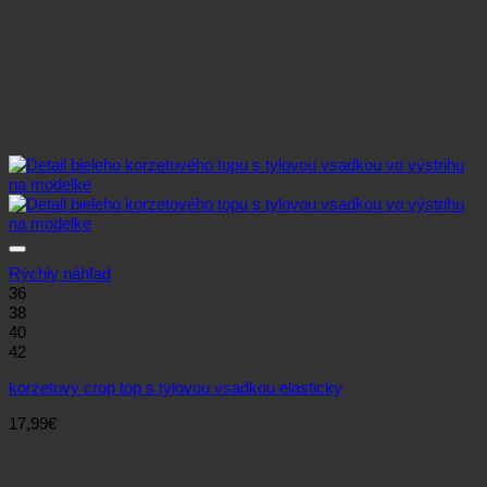
Rýchly náhľad
36
38
40
42
korzetový crop top s tylovou vsadkou elasticky
17,99
€