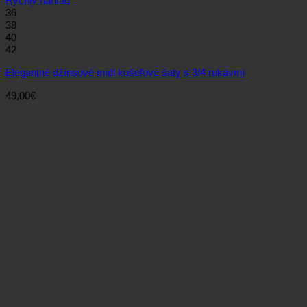
Rýchly náhľad
36
38
40
42
Elegantné džínsové midi košeľové šaty s 3/4 rukávmi
49,00
€