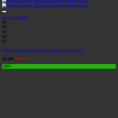
Rýchly náhľad
34
36
38
40
42
Dámske cierne rifle derave straight ripped black
Pôvodná
Aktuálna
39,99
€
30,00
€
cena
cena
-29%
bola:
je:
39,99€.
30,00€.