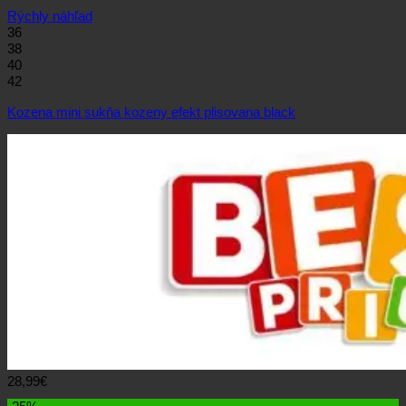
Rýchly náhľad
36
38
40
42
Kozena mini sukňa kozeny efekt plisovana black
28,99
€