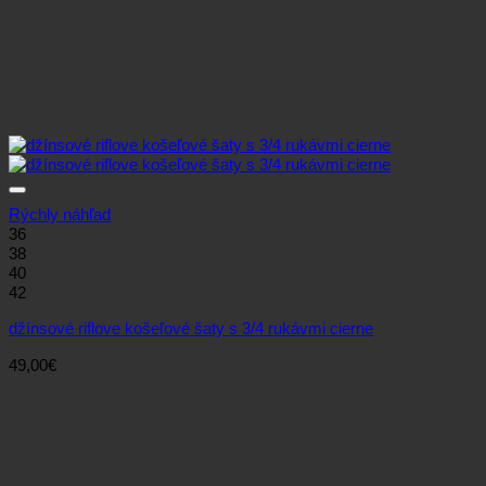
Rýchly náhľad
36
38
40
42
džínsové riflove košeľové šaty s 3/4 rukávmi cierne
49,00
€