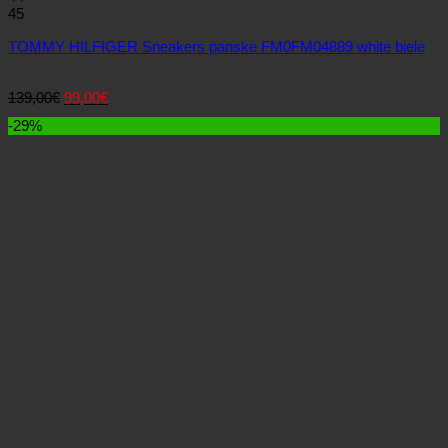
45
TOMMY HILFIGER Sneakers panske FM0FM04889 white biele
Pôvodná
Aktuálna
139,00
€
99,00
€
cena
cena
-29%
bola:
je:
139,00€.
99,00€.