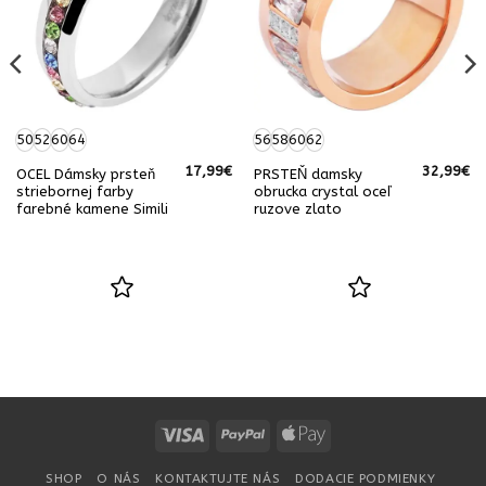
50
52
60
64
56
58
60
62
17,99
€
32,99
€
OCEL Dámsky prsteň
PRSTEŇ damsky
striebornej farby
obrucka crystal oceľ
farebné kamene Simili
ruzove zlato
Visa
PayPal
Apple
Pay
SHOP
O NÁS
KONTAKTUJTE NÁS
DODACIE PODMIENKY