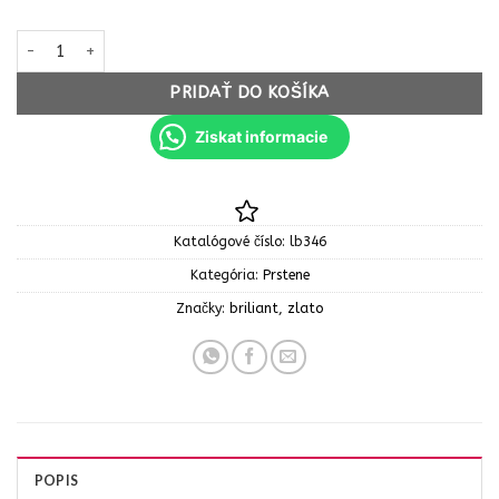
množstvo ZLATO Dámsky prsteň s brilantami 0,24 ct. Žlté zlato 
PRIDAŤ DO KOŠÍKA
Ziskat informacie
Katalógové číslo:
lb346
Kategória:
Prstene
Značky:
briliant
,
zlato
POPIS