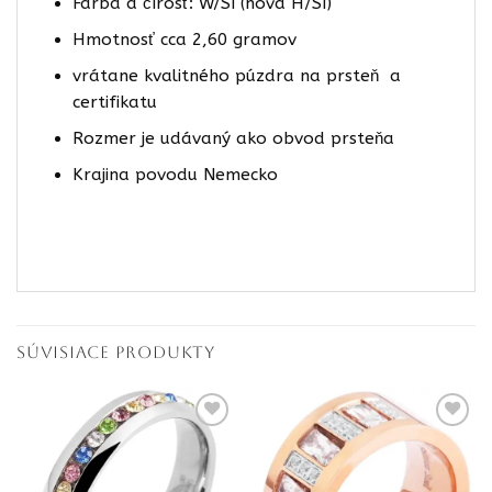
Farba a čírosť: W/SI (nová H/SI)
Hmotnosť cca 2,60 gramov
vrátane kvalitného púzdra na prsteň a
certifikatu
Rozmer je udávaný ako obvod prsteňa
Krajina povodu Nemecko
SÚVISIACE PRODUKTY