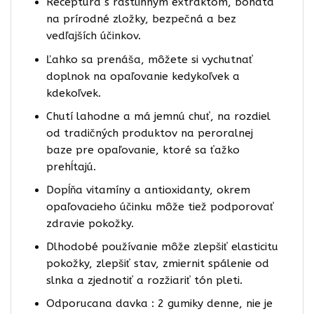
Receptúra ​​s rastlinným extraktom, bohatá
na prírodné zložky, bezpečná a bez
vedľajších účinkov.
Ľahko sa prenáša, môžete si vychutnať
doplnok na opaľovanie kedykoľvek a
kdekoľvek.
Chutí lahodne a má jemnú chuť, na rozdiel
od tradičných produktov na peroralnej
baze pre opaľovanie, ktoré sa ťažko
prehĺtajú.
Dopĺňa vitamíny a antioxidanty, okrem
opaľovacieho účinku môže tiež podporovať
zdravie pokožky.
Dlhodobé používanie môže zlepšiť elasticitu
pokožky, zlepšiť stav, zmiernit spálenie od
slnka a zjednotiť a rozžiariť tón pleti.
Odporucana davka : 2 gumiky denne, nie je