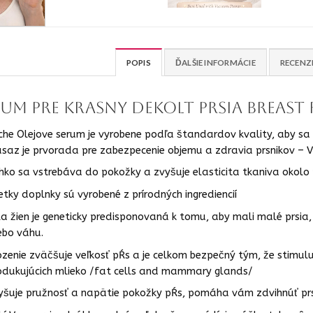
POPIS
ĎALŠIE INFORMÁCIE
RECENZI
rum pre krasny dekolt prsia breast 
che Olejove serum je vyrobene podľa štandardov kvality, aby sa 
saz je prvorada pre zabezpecenie objemu a zdravia prsnikov –
hko sa vstrebáva do pokožky a zvyšuje elasticita tkaniva okolo 
etky doplnky sú vyrobené z prírodných ingrediencií
la žien je geneticky predisponovaná k tomu, aby mali malé prsi
ebo váhu.
ozenie zväčšuje veľkosť pŕs a je celkom bezpečný tým, že stimulu
odukujúcich mlieko /fat cells and mammary glands/
yšuje pružnosť a napätie pokožky pŕs, pomáha vám zdvihnúť prs