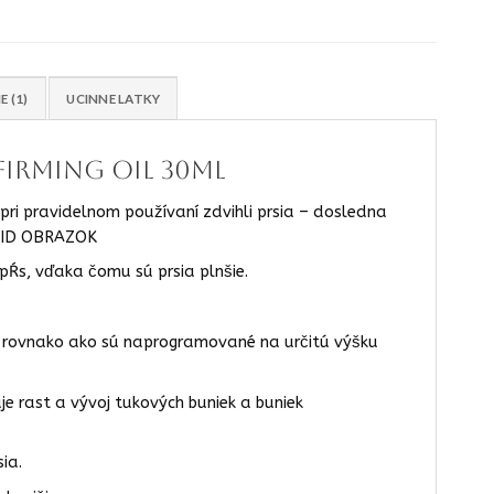
E (1)
UCINNE LATKY
firming oil 30ml
pri pravidelnom používaní zdvihli prsia – dosledna
 VID OBRAZOK
pŕs, vďaka čomu sú prsia plnšie.
a, rovnako ako sú naprogramované na určitú výšku
je rast a vývoj tukových buniek a buniek
ia.