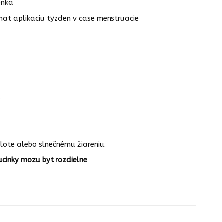
enka
hat aplikaciu tyzden v case menstruacie
.
lote alebo slnečnému žiareniu.
cinky mozu byt rozdielne