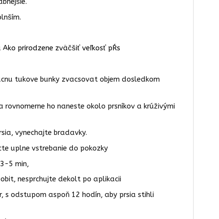
bnejšie.
plnším.
u
Ako prirodzene zväčšiť veľkosť pŕs
zacnu tukove bunky zvacsovat objem dosledkom
 rovnomerne ho naneste okolo prsníkov a krúživými
sia, vynechajte bradavky.
ecte uplne vstrebanie do pokozky
 3-5 min,
bit, nesprchujte dekolt po aplikacii
 s odstupom aspoň 12 hodín, aby prsia stihli