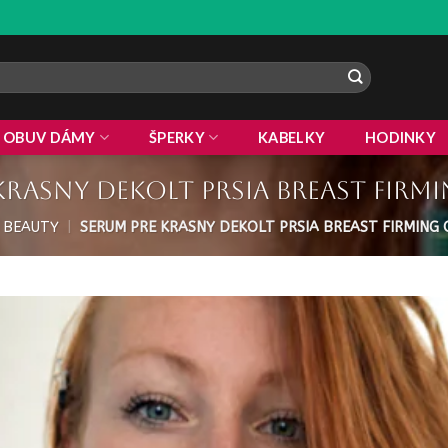
ZLAVA 10% NA
OBUV DÁMY
ŠPERKY
KABELKY
HODINKY
krasny dekolt prsia breast firmi
BEAUTY
|
SERUM PRE KRASNY DEKOLT PRSIA BREAST FIRMING 