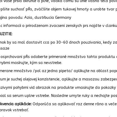
bí Vase prsia okrúhle a plné, vďaka čomu sú línie vášho tela pôva
epšite suchosť pŕs, zväčšite objem tukovej hmoty a urobte tvar 
ajina povodu: Azia, dustrbucia Germany
ac informacii o prirodzenom zvacseni zenskych prs najdte v clank
UZITIE:
inok by sa mal dostavit cca po 30-60 dnoch pouzivania, kedy 
saze
 osprchovani pŕs odoberte primerané množstvo tohto produktu a
hybmi masírujte, kým sa nevstrebe.
imerane množstvo /pol az jedna pipeta/ aplikujte na oblast popr
rum je suchej olejovej konzistencie, aplikujte a masazou zabezp
uzivymi pohybmi vid obrazok na produkte vmasirujte do pokozky
kial sa serum uplne vstrebe. Nasledne umyte ruky a nechajte poso
ekvencia aplikácie:
Odporúča sa aplikovať raz denne ráno a večer,
ípravok vstrebať.