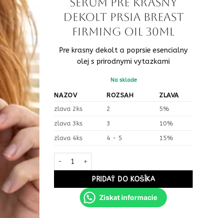
Serum pre krasny
dekolt prsia breast
firming oil 30ml
Pre krasny dekolt a poprsie esencialny
olej s prirodnymi vytazkami
Na sklade
NAZOV
ROZSAH
ZLAVA
zlava 2ks
2
5%
zlava 3ks
3
10%
zlava 4ks
4 - 5
15%
množstvo Serum pre krasny dekolt prsia breast firmi
PRIDAŤ DO KOŠÍKA
Ziskat informacie