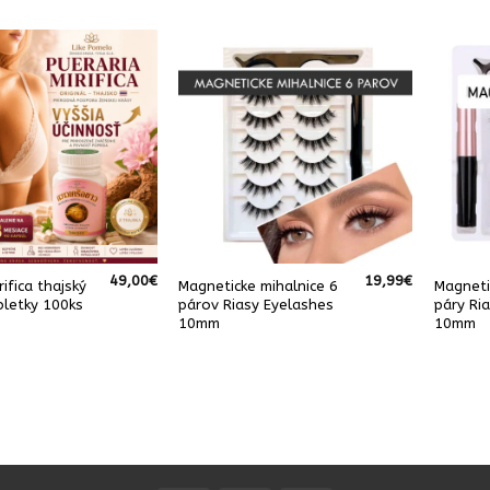
49,00
€
19,99
€
rifica thajský
Magneticke mihalnice 6
Magneti
bletky 100ks
párov Riasy Eyelashes
páry Ri
10mm
10mm