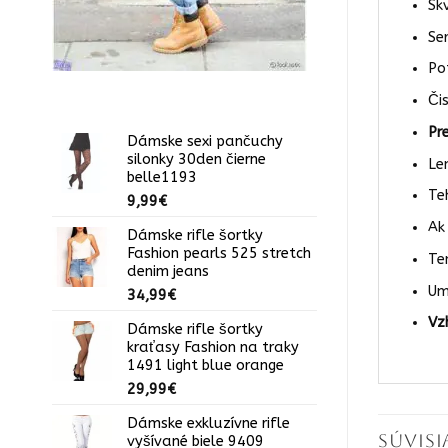
Sk
Se
Po
Či
Pr
Dámske sexi pančuchy
silonky 30den čierne
Le
belle1193
Te
9,99
€
Ak
Dámske rifle šortky
Fashion pearls 525 stretch
Te
denim jeans
Um
34,99
€
Vz
Dámske rifle šortky
kraťasy Fashion na traky
1491 light blue orange
29,99
€
Dámske exkluzívne rifle
SÚVIS
vyšívané biele 9409