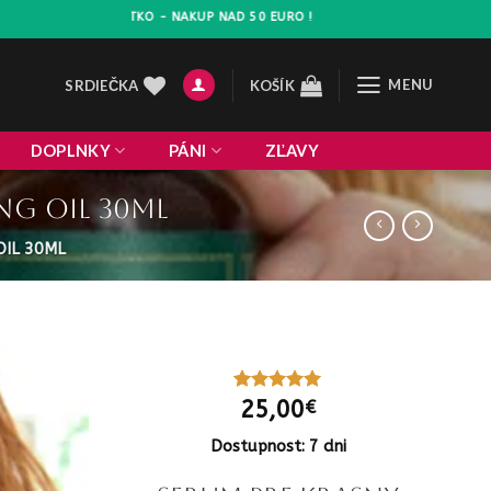
 VSETKO - NAKUP NAD 50 EURO !
MENU
SRDIEČKA
KOŠÍK
DOPLNKY
PÁNI
ZĽAVY
ng oil 30ml
OIL 30ML
25,00
Hodnotenie
1
€
5
z 5 na
základe
Dostupnost: 7 dni
zákazníckej
recenzie