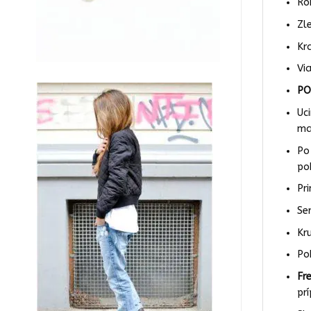
Ro
Zl
Kr
Vi
PO
Uc
ma
Po
po
Pr
Se
Kr
Po
Fr
pr