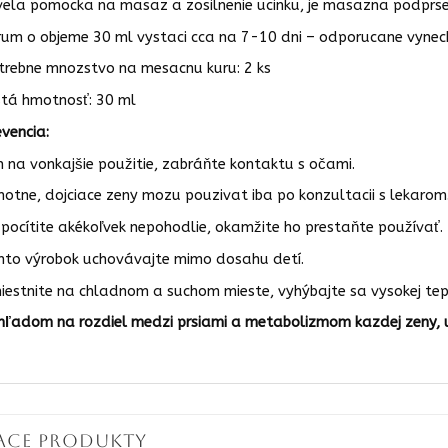
vela pomocka na masaz a zosilnenie ucinku, je masazna podprs
rum o objeme 30 ml vystaci cca na 7-10 dni – odporucane vynec
trebne mnozstvo na mesacnu kuru: 2 ks
stá hmotnosť: 30 ml
evencia:
n na vonkajšie použitie, zabráňte kontaktu s očami.
hotne, dojciace zeny mozu pouzivat iba po konzultacii s lekarom
 pocítite akékoľvek nepohodlie, okamžite ho prestaňte používať.
nto výrobok uchovávajte mimo dosahu detí.
iestnite na chladnom a suchom mieste, vyhýbajte sa vysokej tep
hľadom na rozdiel medzi prsiami a metabolizmom kazdej zeny, u
IACE PRODUKTY