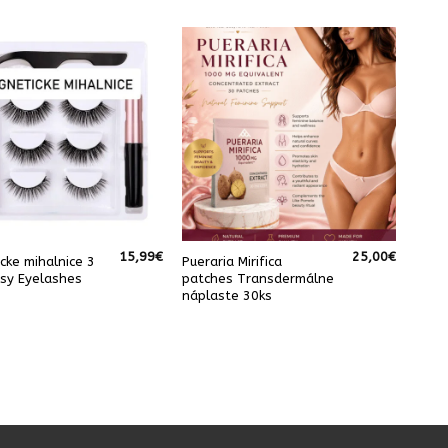
15,99
€
25,00
€
cke mihalnice 3
Pueraria Mirifica
asy Eyelashes
patches Transdermálne
náplaste 30ks