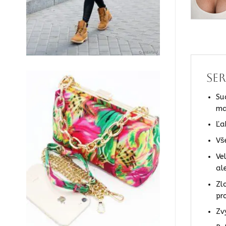
Se
Su
ma
Ľa
Vš
Ve
al
Zl
pr
Zv