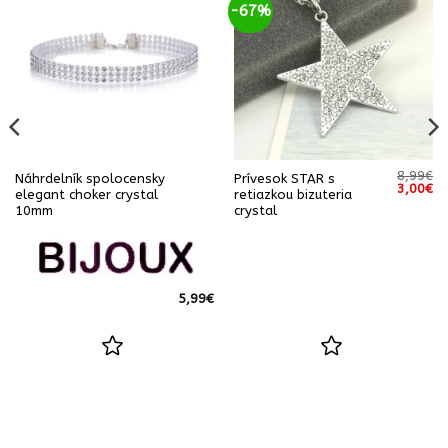
-67%
8,99
€
Náhrdelník spolocensky
Prívesok STAR s
Pôvodn
Ak
3,00
€
elegant choker crystal
retiazkou bizuteria
cena
ce
10mm
crystal
bola:
je:
8,99€.
3,
5,99
€