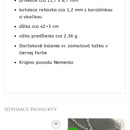
prívesok cca 11,7 x 8,7 mm
kotviaca retiazka cca 1,2 mm s karabínkou
a visačkou
dĺžka cca 42+3 cm
váha predĺženia cca 2,36 g
Darčekové
balenie vr. zamatová taška v
čiernej farbe
Krajina povodu Nemecko
SÚVISIACE PRODUKTY