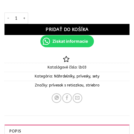
množstvo STRIEBRO Dámsky Náhrdelník M s písmenom so zirkón
PRIDAŤ DO KOŠÍKA
Ziskat informacie
Katalógové číslo:
lb03
Kategória:
Náhrdelníky, prívesky, sety
Značky:
prívesok s retiazkou
,
striebro
POPIS