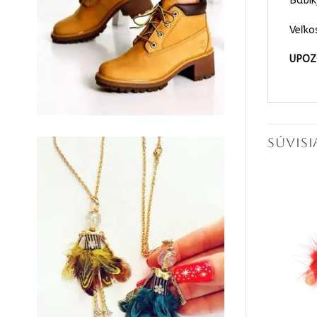
Bábik
Veľko
UPOZO
SÚVIS