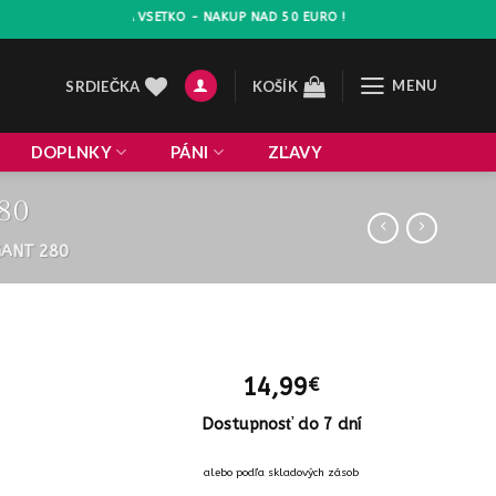
VA 10% NA VSETKO - NAKUP NAD 50 EURO !
MENU
SRDIEČKA
KOŠÍK
DOPLNKY
PÁNI
ZĽAVY
80
GANT 280
14,99
€
Dostupnosť do 7 dní
alebo podľa skladových zásob