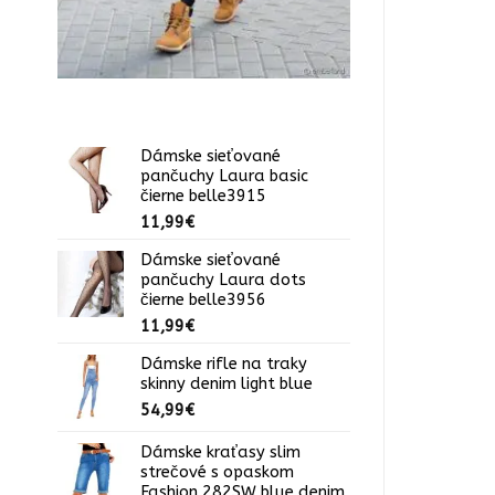
Dámske sieťované
pančuchy Laura basic
čierne belle3915
11,99
€
Dámske sieťované
pančuchy Laura dots
čierne belle3956
11,99
€
Dámske rifle na traky
skinny denim light blue
54,99
€
Dámske kraťasy slim
strečové s opaskom
Fashion 282SW blue denim