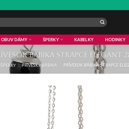
ZLA
OBUV DÁMY
ŠPERKY
KABELKY
HODINKY
rívesok bábika strapce elegant 2
ŠPERKY
|
PRÍVESKY BÁBIKA
|
PRÍVESOK BÁBIKA STRAPCE ELE