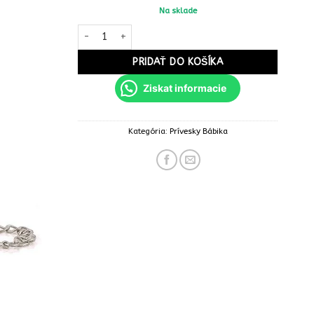
Na sklade
množstvo Prívesok bábika strapce elegant 280
PRIDAŤ DO KOŠÍKA
Ziskat informacie
Kategória:
Prívesky Bábika