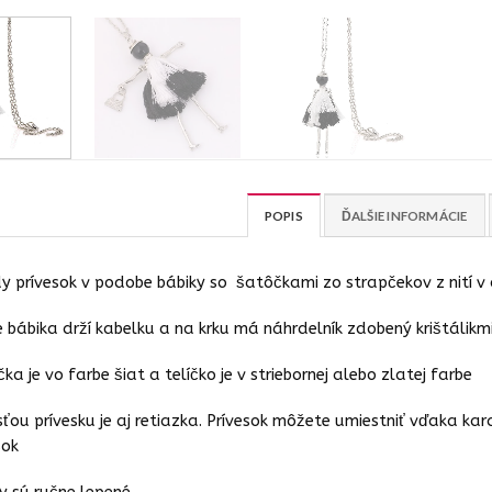
POPIS
ĎALŠIE INFORMÁCIE
y prívesok v podobe bábiky so šatôčkami zo strapčekov z nití v 
e bábika drží kabelku a na krku má náhrdelník zdobený krištálikm
čka je vo farbe šiat a telíčko je v striebornej alebo zlatej farbe
ťou prívesku je aj retiazka. Prívesok môžete umiestniť vďaka kar
sok