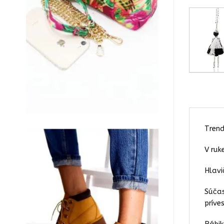
Trend
V ruk
Hlavi
Súčas
príve