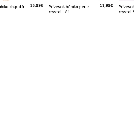
15,99
€
11,99
€
ábika chlpatá
Prívesok bábika perie
Príveso
0
crystal 181
crystal