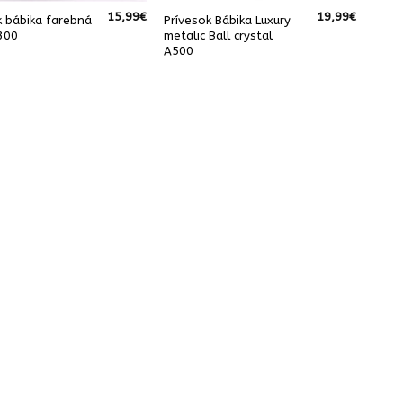
15,99
€
19,99
€
k bábika farebná
Prívesok Bábika Luxury
 300
metalic Ball crystal
A500