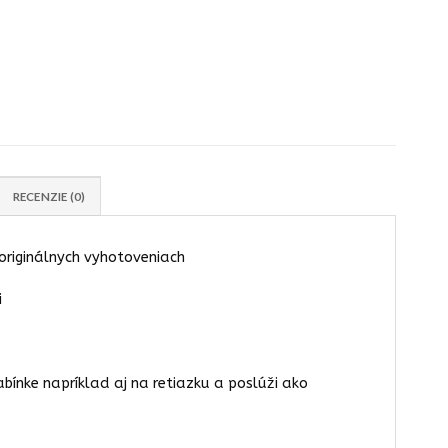
RECENZIE (0)
originálnych vyhotoveniach
i
abínke napríklad aj na retiazku a poslúži ako