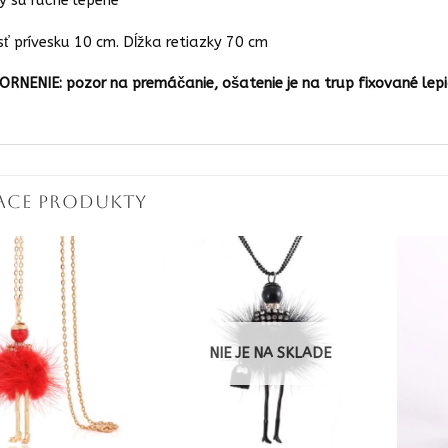
y sú ručne lepené
sť prívesku 10 cm. Dĺžka retiazky 70 cm
RNENIE: pozor na premáčanie, ošatenie je na trup fixované lepi
IACE PRODUKTY
NIE JE NA SKLADE