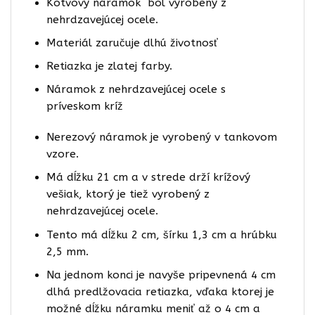
Kotvový náramok bol vyrobený z
nehrdzavejúcej ocele.
Materiál zaručuje dlhú životnosť
Retiazka je zlatej farby.
Náramok z nehrdzavejúcej ocele s
príveskom kríž
Nerezový náramok je vyrobený v tankovom
vzore.
Má dĺžku 21 cm a v strede drží krížový
vešiak, ktorý je tiež vyrobený z
nehrdzavejúcej ocele.
Tento má dĺžku 2 cm, šírku 1,3 cm a hrúbku
2,5 mm.
Na jednom konci je navyše pripevnená 4 cm
dlhá predlžovacia retiazka, vďaka ktorej je
možné dĺžku náramku meniť až o 4 cm a