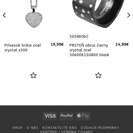
56
58
60
62
19,99
€
24,99
€
Prívesok Srdce oceľ
PRSTEŇ obruc čierny
crystal s300
crystal oceľ
5060061SG800 black
Visa
PayPal
Apple
Pay
SHOP
O NÁS
KONTAKTUJTE NÁS
DODACIE PODMIENKY
VRÁTENIE / VÝMENA TOVARU