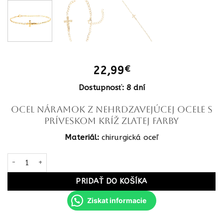
22,99
€
Dostupnosť: 8 dní
OCEL Náramok z nehrdzavejúcej ocele s
príveskom kríž zlatej farby
Materiál:
chirurgická oceľ
množstvo OCEL Náramok z nehrdzavejúcej ocele s príveskom kríž z
PRIDAŤ DO KOŠÍKA
Ziskat informacie