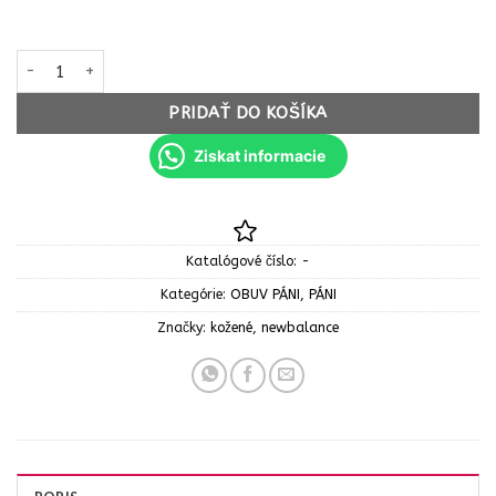
množstvo New Balance panske športové topánky tenisky ML373C
PRIDAŤ DO KOŠÍKA
Ziskat informacie
Katalógové číslo:
-
Kategórie:
OBUV PÁNI
,
PÁNI
Značky:
kožené
,
newbalance