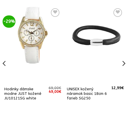
-29%
69,00
€
12,99
€
Hodinky dámske
UNISEX kožený
Pôvodná
Aktuálna
49,00
€
modne JUST kožené
náramok basic 18cm 6
cena
cena
JU10121SG white
farieb SG250
bola:
je:
69,00€.
49,00€.
Aktuálna
cena