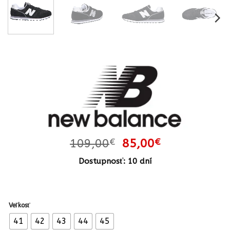
Pôvodná
Aktuálna
109,00
€
85,00
€
cena
cena
Dostupnosť: 10 dní
bola:
je:
109,00€.
85,00€.
Veľkosť
41
42
43
44
45