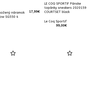
LE COQ SPORTIF Pánske
topánky sneakers 2020159
17,99
€
COURTSET black
kožený náramok
row SG550 4
Le Coq Sportif
99,00
€