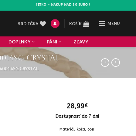
VA 10% NA VSETKO - NAKUP NAD 50 EURO !
MENU
SRDIEČKA
KOŠÍK
DOPLNKY
PÁNI
ZĽAVY
014SG crystal
40014SG CRYSTAL
28,99
€
Dostupnosť do 7 dní
Materiál: koža, oceľ