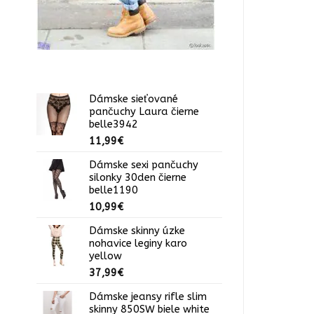
Dámske sieťované
pančuchy Laura čierne
belle3942
11,99
€
Dámske sexi pančuchy
silonky 30den čierne
belle1190
10,99
€
Dámske skinny úzke
nohavice leginy karo
yellow
37,99
€
Dámske jeansy rifle slim
skinny 850SW biele white