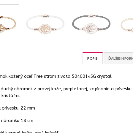
POPIS
ĎALŠIE INFOR
ok kožený oceľ Tree strom zivota 5040014SG crystal
duchý náramok z pravej kože, prepletanej, zapínania a prívesk
 krištáľmi.
 prívesku: 22 mm
a náramku 18 cm