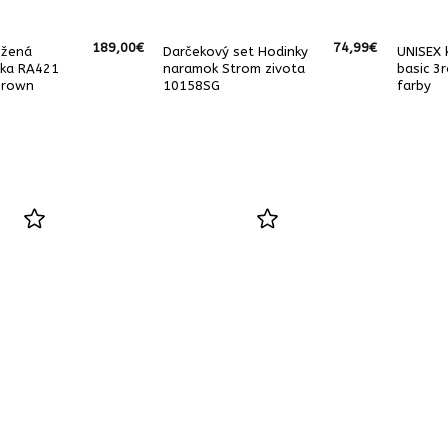
189,00
€
74,99
€
ožená
Darčekový set Hodinky
UNISEX 
ška RA421
naramok Strom zivota
basic 3
brown
10158SG
farby