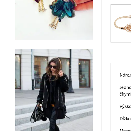
Náram
Jedno
čírymi
Výška
Dĺžk