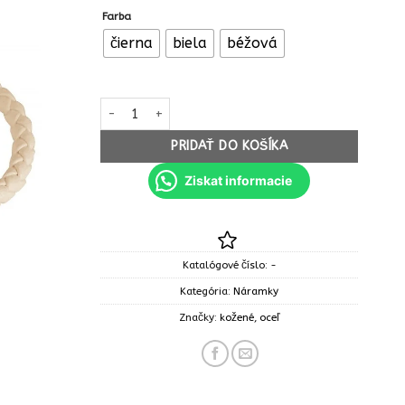
Farba
čierna
biela
béžová
množstvo Náramok kožený oceľ Tree strom zivota 5
PRIDAŤ DO KOŠÍKA
Ziskat informacie
Katalógové číslo:
-
Kategória:
Náramky
Značky:
kožené
,
oceľ