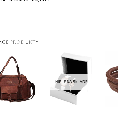
iál: pravá koža, oceľ, krištáľ
IACE PRODUKTY
NIE JE NA SKLADE