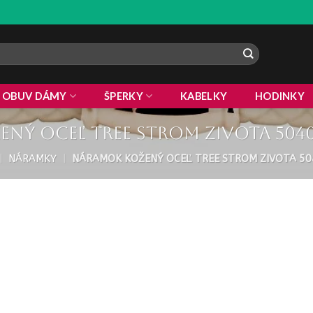
 !
ZLA
OBUV DÁMY
ŠPERKY
KABELKY
HODINKY
ný oceľ Tree strom zivota 5040
|
NÁRAMKY
|
NÁRAMOK KOŽENÝ OCEĽ TREE STROM ZIVOTA 50