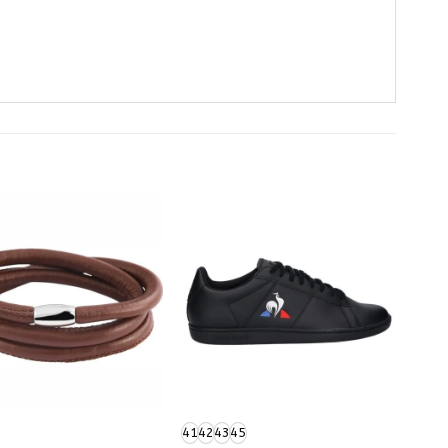
41
42
43
45