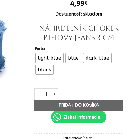
4,99
€
Dostupnosť: skladom
Náhrdelník Choker
riflovy Jeans 3 cm
Farba
light blue
blue
dark blue
black
množstvo Náhrdelník Choker riflovy Jeans 3 cm
PRIDAŤ DO KOŠÍKA
Ziskat informacie
Katalógové číslo:
-