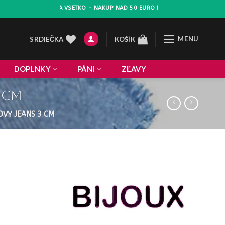
VA 10% NA VSETKO - NAKUP NAD 50 EURO !
MENU
SRDIEČKA
KOŠÍK
DOPLNKY
PÁNI
ZĽAVY
 cm
OVY JEANS 3 CM