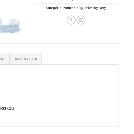
Kategória:
Náhrdelníky, prívesky, sety
ND
RECENZIE (0)
m
tiazkou