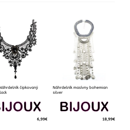
Náhrdelník čipkovaný
Náhrdelník masívny bohemian
lack
silver
6,99
€
18,99
€