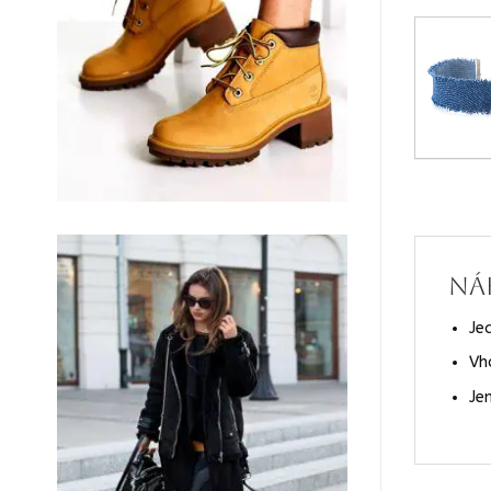
Ná
Je
Vh
Je