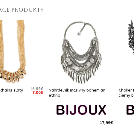
IACE PRODUKTY
16,99
€
 chains zlatý
Náhrdelník masivny bohemian
Choker 
Pôvodná
Aktuálna
7,00
€
ethno
čierny b
cena
cena
bola:
je:
16,99€.
7,00€.
17,99
€