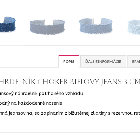
POPIS
ĎALŠIE INFORMÁCIE
BRA
hrdelník Choker riflovy Jeans 3 c
ansový náhrdelník potrhaného vzhľadu
odný na každodenné nosenie
mná jeansovina, so zapínaním z bižutérnej zliatiny s rezervnou re