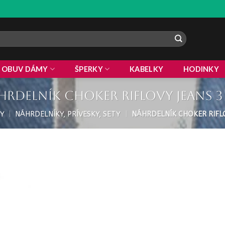
 !
ZLA
OBUV DÁMY
ŠPERKY
KABELKY
HODINKY
hrdelník Choker riflovy Jeans 3
Y
|
NÁHRDELNÍKY, PRÍVESKY, SETY
|
NÁHRDELNÍK CHOKER RIFL