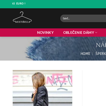
Prejsť
DOPRAVA ZADARMO NAD 45 EURO
na
obsah
Hľadať:
NOVINKY
OBLEČENIE DÁMY
Ná
HOME
|
ŠPERK