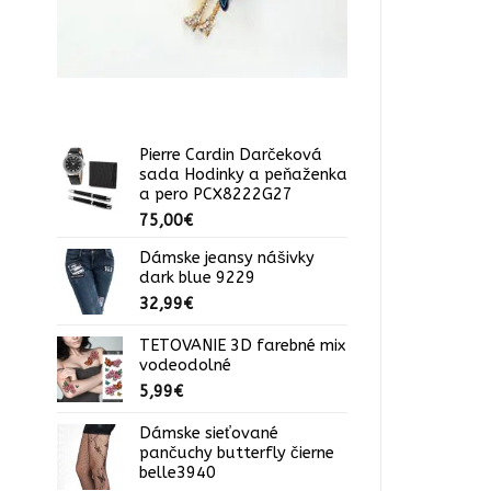
Pierre Cardin Darčeková
sada Hodinky a peňaženka
a pero PCX8222G27
75,00
€
Dámske jeansy nášivky
dark blue 9229
32,99
€
TETOVANIE 3D farebné mix
vodeodolné
5,99
€
Dámske sieťované
pančuchy butterfly čierne
belle3940