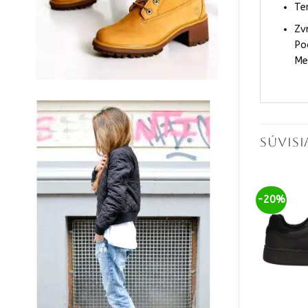
Te
Zv
Po
Me
SÚVIS
-20%
-20%
NIE JE NA SKLADE