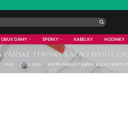
ZL
OBUV DÁMY
ŠPERKY
KABELKY
HODINKY
A pánske tenisky Kazao white o
|
PÁNI
|
OBUV PÁNI
|
KAPPA PÁNSKE TENISKY KAZAO WHITE 