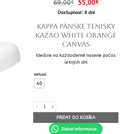
Pôvodná
Aktuálna
69,00
55,00
€
€
cena
cena
Dostupnosť: 9 dní
bola:
je:
69,00€.
55,00€.
KAPPA pánske tenisky
Kazao white orange
canvas
Ideálne na každodenné nosenie počas
letných dní
Veľkosť
40
množstvo KAPPA pánske tenisky Kazao white orang
PRIDAŤ DO KOŠÍKA
Ziskat informacie