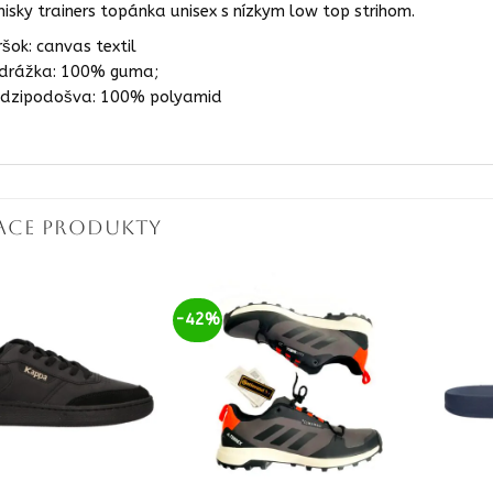
nisky trainers topánka unisex s nízkym low top strihom.
ršok: canvas textil
drážka: 100% guma;
dzipodošva: 100% polyamid
IACE PRODUKTY
-42%