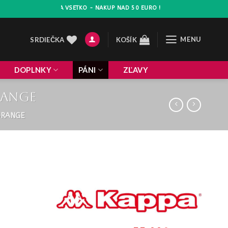
AVA 10% NA VSETKO - NAKUP NAD 50 EURO !
MENU
SRDIEČKA
KOŠÍK
DOPLNKY
PÁNI
ZĽAVY
range
ORANGE