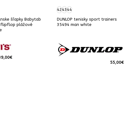
42
43
44
ánske šľapky Babytab
DUNLOP tenisky sport trainers
flipflop plážové
35494 man white
e
39,00
€
55,00
€