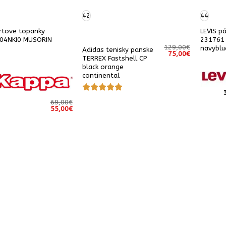
42
44
rtove topanky
LEVIS p
304NKI0 MUSORIN
231761 
129,00
€
navyblu
Adidas tenisky panske
Pôvodná
Aktuálna
75,00
€
TERREX Fastshell CP
cena
cena
bola:
je:
black orange
129,00€.
75,00€.
continental
Hodnotenie
69,00
€
5
z 5
Pôvodná
Aktuálna
55,00
€
cena
cena
bola:
je:
69,00€.
55,00€.