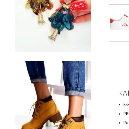
KA
Ex
PR
Po