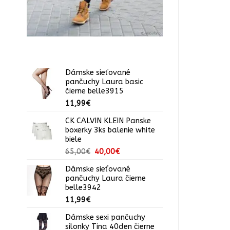
Dámske sieťované
pančuchy Laura basic
čierne belle3915
11,99
€
CK CALVIN KLEIN Panske
boxerky 3ks balenie white
biele
Pôvodná
Aktuálna
65,00
€
40,00
€
cena
cena
Dámske sieťované
bola:
je:
pančuchy Laura čierne
65,00€.
40,00€.
belle3942
11,99
€
Dámske sexi pančuchy
silonky Tina 40den čierne