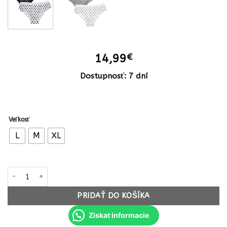
14,99
€
Dostupnosť: 7 dní
Veľkosť
L
M
XL
množstvo Dámske nohavičky 6ks balenie String Srdce GX500 čiern
PRIDAŤ DO KOŠÍKA
Ziskat informacie