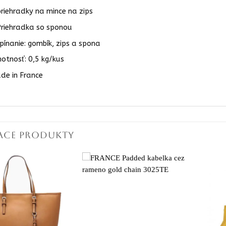
priehradky na mince na zips
Priehradka so sponou
pínanie: gombík, zips a spona
otnosť: 0,5 kg/kus
de in France
IACE PRODUKTY