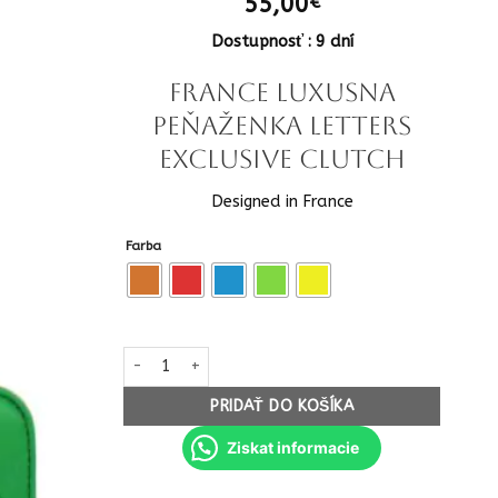
55,00
€
Dostupnosť : 9 dní
FRANCE luxusna
Peňaženka letters
exclusive clutch
Designed in France
Farba
množstvo FRANCE luxusna Peňaženka letters exclusiv
PRIDAŤ DO KOŠÍKA
Ziskat informacie