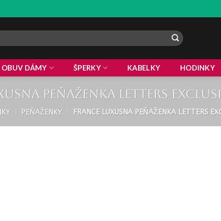
OBUV DÁMY
ŠPERKY
KABELKY
HODINKY
xusna Peňaženka letters exclus
NKY
|
PEŇAŽENKY
|
FRANCE LUXUSNA PEŇAŽENKA LETTERS EX