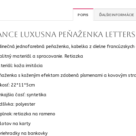
POPIS
ĎALŠIE INFORMÁCIE
ANCE luxusna Peňaženka letters
dinečná jednofarebná peňaženka, kabelka z dielne francúzskych 
alitný materiál a spracovanie. Retiazka
teriál: koža imitácia
ňaženka s koženým efektom zdobená písmenami a kovovým st
ľkosť: 22*11*5cm
nkajšia časť: syntetika
dšívka: polyester
plnok: retiazka na rameno
slotov na karty
priehradky na bankovky