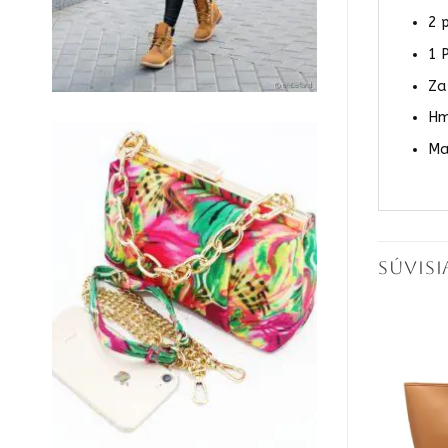
2 
1 
Za
Hm
Ma
SÚVIS