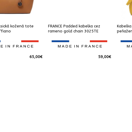
sická kožená tote
FRANCE Padded kabelka cez
Kabelka
ffiano
rameno gold chain 3025TE
peňažen
65,00
€
59,00
€