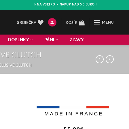
ZLAVA 10% NA VSETKO - NAKUP NAD 50 EURO !
MENU
SRDIEČKA
KOŠÍK
DOPLNKY
PÁNI
ZĽAVY
ive clutch
CLUSIVE CLUTCH