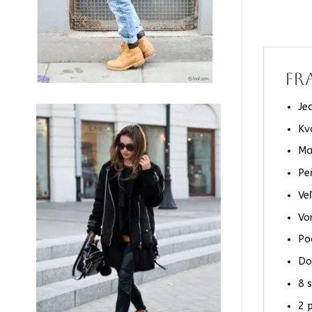
FR
Je
Kv
Ma
Pe
Ve
Vo
Po
Do
8 
2 