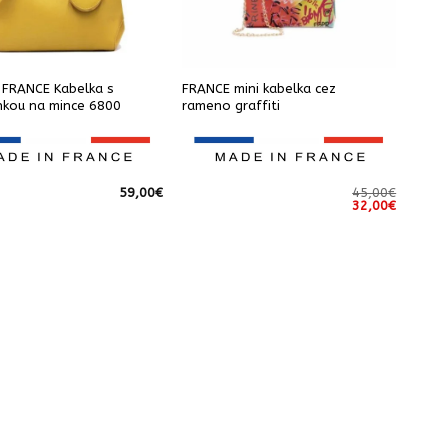
 FRANCE Kabelka s
FRANCE mini kabelka cez
kou na mince 6800
rameno graffiti
59,00
€
45,00
€
Pôvodná
Aktuáln
32,00
€
cena
cena
bola:
je:
45,00€.
32,00€.