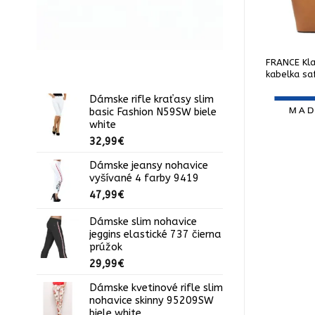
 kabelka
FRANCE 2-dielna sada kabelky
FRANCE Kla
i 3053TE elegant
s monogramom coffee
kabelka sa
Dámske rifle kraťasy slim
basic Fashion N59SW biele
white
45,00
€
69,00
€
32,99
€
Dámske jeansy nohavice
vyšívané 4 farby 9419
47,99
€
Dámske slim nohavice
jeggins elastické 737 čierna
prúžok
29,99
€
Dámske kvetinové rifle slim
nohavice skinny 95209SW
biele white