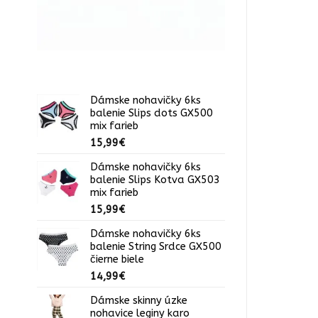
Dámske nohavičky 6ks
balenie Slips dots GX500
mix farieb
15,99
€
Dámske nohavičky 6ks
balenie Slips Kotva GX503
mix farieb
15,99
€
Dámske nohavičky 6ks
balenie String Srdce GX500
čierne biele
14,99
€
Dámske skinny úzke
nohavice leginy karo