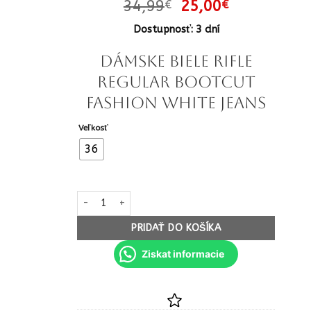
Pôvodná
Aktuálna
34,99
25,00
€
€
cena
cena
Dostupnosť: 3 dní
bola:
je:
34,99€.
25,00€.
Dámske biele rifle
regular bootcut
fashion white jeans
Veľkosť
36
množstvo Dámske biele rifle regular bootcut fashion
PRIDAŤ DO KOŠÍKA
Ziskat informacie