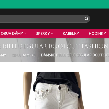
OBUV DÁMY
ŠPERKY
KABELKY
HODINKY
e rifle regular bootcut fashion
ÁMY
|
RIFLE DÁMSKE
|
DÁMSKE BIELE RIFLE REGULAR BOOTCUT