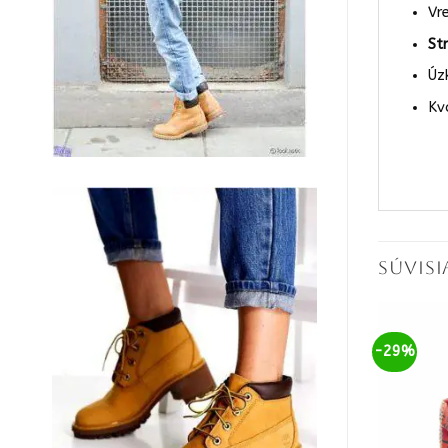
Vr
Str
Úz
Kv
SÚVIS
-24%
-29%