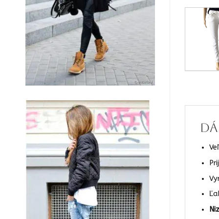
Dá
Veľ
Pr
Vy
Ľa
Niz