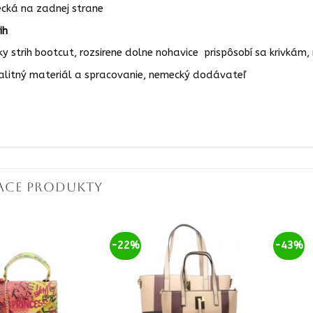
ecká na zadnej strane
ih
ky strih bootcut, rozsirene dolne nohavice prispôsobí sa krivkám,
alitný materiál a spracovanie, nemecký dodávateľ
IACE PRODUKTY
-22%
-43%