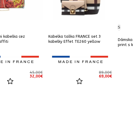
S
i kabelka cez
Kabelka taška FRANCE set 3
Dámska
ffiti
kabelky Effet TE260 yellow
print s
45,00
€
89,00
€
Pôvodná
Aktuálna
Pôvodná
Aktuálna
32,00
€
69,00
€
cena
cena
cena
cena
bola:
je:
bola:
je:
45,00€.
32,00€.
89,00€.
69,00€.