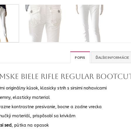
POPIS
ĎALŠIE INFORMÁCIE
mske biele rifle regular bootcu
mi originálny kúsok, klasicky strih s sirsimi nohavicami
ijemny, elasticky material
razne kontrastne presivanie, bocne a zadne vrecka
hučký materiál, prispôsobí sa krivkám
si sed
, pútka na opasok