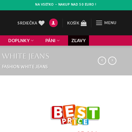
ZLAVA 10% NA VSETKO - NAKUP NAD 50 EURO !
MENU
SRDIEČKA
KOŠÍK
DOPLNKY
PÁNI
ZĽAVY
 white jeans
 FASHION WHITE JEANS