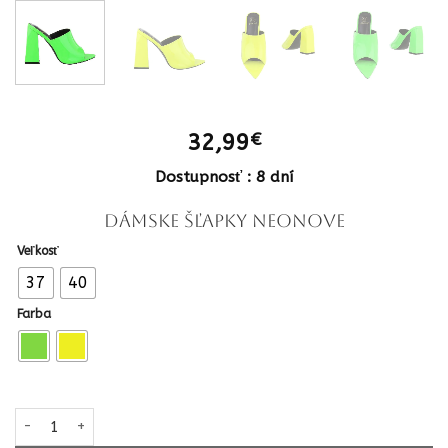
32,99
€
Dostupnosť : 8 dní
Dámske šľapky neonove
Veľkosť
37
40
Farba
množstvo Dámske šľapky neonove letné na podpätku lakovane 3