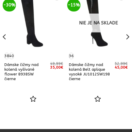
-30%
-15%
NIE JE NA SKLADE
38
40
36
49,99
€
52,99
€
Dámske čižmy nad
Dámske čižmy nad
Pôvodná
Aktuálna
Pôvodná
Ak
35,00
€
45,00
€
kolená vyšívané
kolená Belt aplique
cena
cena
cena
ce
flower 8938SW
vysoké JU1012SW198
bola:
je:
bola:
je:
49,99€.
35,00€.
52,99€.
45
čierne
čierne