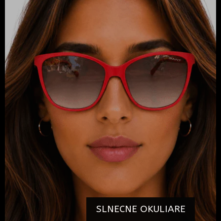
SLNECNE OKULIARE