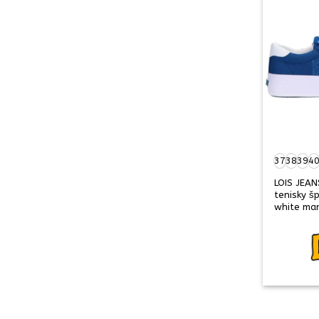
37
38
39
4
LOIS JEA
tenisky š
white ma