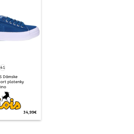
0
41
NS Dámske
port platenky
rino
34,99
€