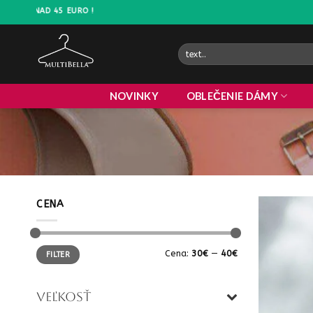
Prejsť
 NAD 45 EURO !
na
obsah
Hľadať:
NOVINKY
OBLEČENIE DÁMY
CENA
Minimálna
Maximálna
Cena:
30€
—
40€
FILTER
cena
cena
VEĽKOSŤ