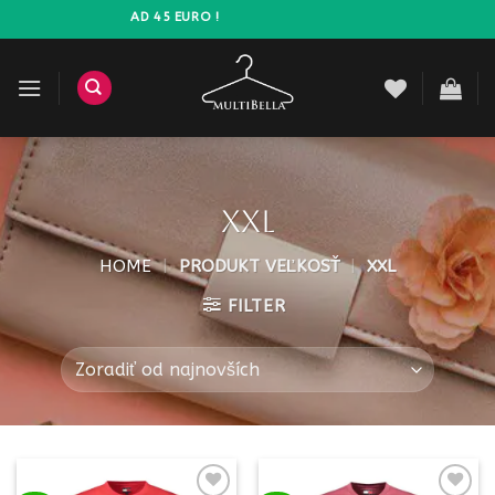
Prejsť
A ZADARMO NAD 45 EURO !
na
obsah
XXL
HOME
|
PRODUKT VEĽKOSŤ
|
XXL
FILTER