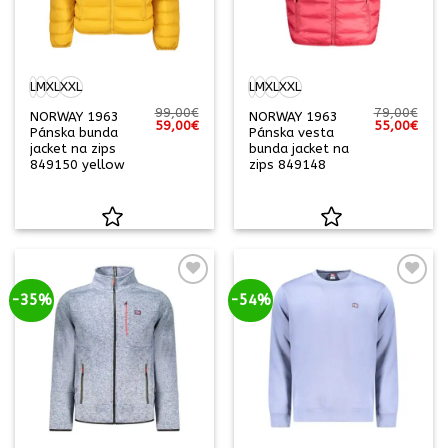
L
M
XL
XXL
L
M
XL
XXL
99,00
€
79,00
€
NORWAY 1963
NORWAY 1963
Pôvodná
Aktuálna
Pôvodná
Aktu
59,00
€
55,00
€
Pánska bunda
Pánska vesta
cena
cena
cena
cena
jacket na zips
bunda jacket na
bola:
je:
bola:
je:
99,00€.
59,00€.
79,00€.
55,0
849150 yellow
zips 849148
-35%
-54%