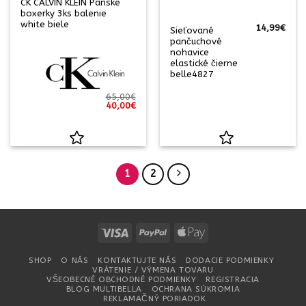
CK CALVIN KLEIN Panske
boxerky 3ks balenie
white biele
14,99
€
Sieťované
pančuchové
nohavice
elastické čierne
belle4827
65,00
€
Pôvodná
Aktuálna
40,00
€
cena
cena
bola:
je:
65,00€.
40,00€.
1
2
Visa
PayPal
Apple
Pay
SHOP
O NÁS
KONTAKTUJTE NÁS
DODACIE PODMIENKY
VRÁTENIE / VÝMENA TOVARU
VŠEOBECNÉ OBCHODNÉ PODMIENKY
REGISTRACIA
BLOG MULTIBELLA
OCHRANA SÚKROMIA
REKLAMAČNÝ PORIADOK