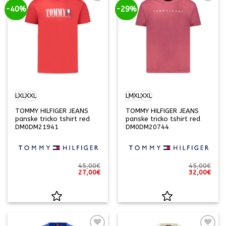
-40%
-29%
L
XL
XXL
L
M
XL
XXL
TOMMY HILFIGER JEANS
TOMMY HILFIGER JEANS
panske tricko tshirt red
panske tricko tshirt red
DM0DM21941
DM0DM20744
45,00
€
45,00
€
Pôvodná
Aktuálna
Pôvodná
Aktu
27,00
€
32,00
€
cena
cena
cena
cena
bola:
je:
bola:
je:
45,00€.
27,00€.
45,00€.
32,0