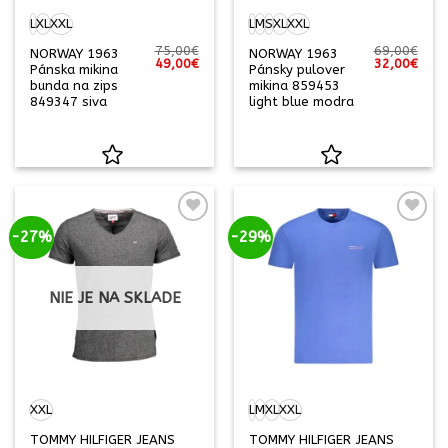
L
XL
XXL
L
M
S
XL
XXL
75,00
€
69,00
€
NORWAY 1963
NORWAY 1963
Pôvodná
Aktuálna
Pôvodná
Aktu
49,00
€
32,00
€
Pánska mikina
Pánsky pulover
cena
cena
cena
cena
bunda na zips
mikina 859453
bola:
je:
bola:
je:
75,00€.
49,00€.
69,00€.
32,0
849347 siva
light blue modra
-27%
-29%
NIE JE NA SKLADE
XXL
L
M
XL
XXL
TOMMY HILFIGER JEANS
TOMMY HILFIGER JEANS