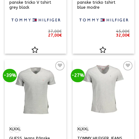
panske tricko V tshirt
panske tricko tshirt
grey black
blue modre
37,00
€
45,00
€
Pôvodná
Aktuálna
Pôvodná
Aktu
27,00
€
32,00
€
cena
cena
cena
cena
bola:
je:
bola:
je:
37,00€.
27,00€.
45,00€.
32,0
-39%
-27%
XL
XXL
XL
XXL
GUESS Jeans Pánske
TOMMY HILFIGER JEANS