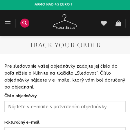
Prejsť
DOPRAVA ZADARMO NAD 45 EURO !
na
obsah
TRACK YOUR ORDER
Pre sledovanie vašej objednávky zadajte jej číslo do
poľa nižšie a kliknite na tlačidlo „Sledovať“. Číslo
objednávky nájdete v e-maile, ktorý vám bol doručený
po objednaní.
Číslo objednávky
Fakturačný e-mail