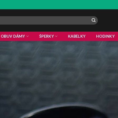
 !
OBUV DÁMY
ŠPERKY
KABELKY
HODINKY
Vitajte