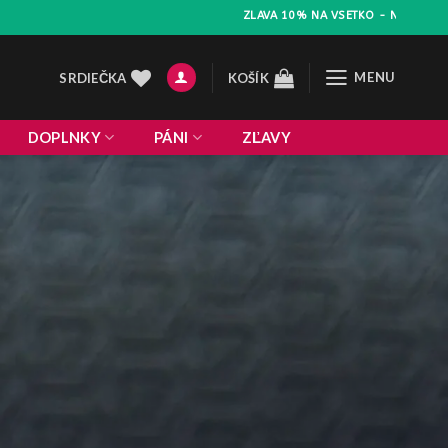
ZLAVA 10% NA VSETKO - NAKUP NAD 50 EURO !
MENU
SRDIEČKA
KOŠÍK
DOPLNKY
PÁNI
ZĽAVY