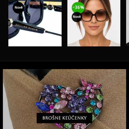
-36%
Nové
Nové
BROŠNE KĽÚČENKY