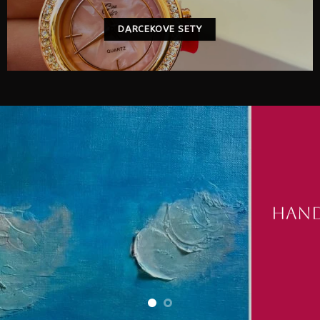
DARCEKOVE SETY
ARTIEBOO.COM
hand
rucne
obrazy
vyrabane
obrazy
technika strukturovane 3D
s malbou