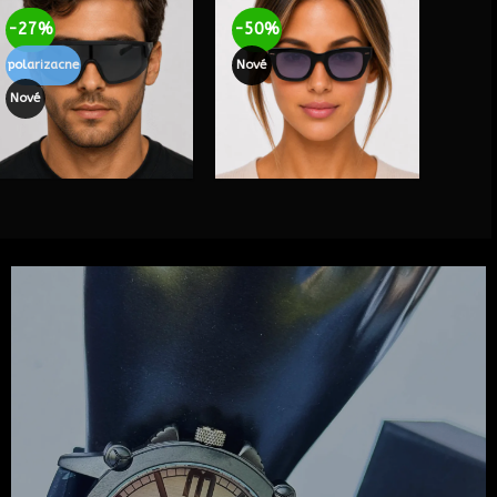
-27%
-50%
polarizacne
Nové
Nové