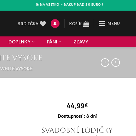
ZLAVA 10% NA VSETKO - NAKUP NAD 50 EURO !
MENU
SRDIEČKA
KOŠÍK
DOPLNKY
PÁNI
ZĽAVY
ite vysoke
 WHITE VYSOKE
44,99
€
Dostupnosť : 8 dní
Svadobné lodičky