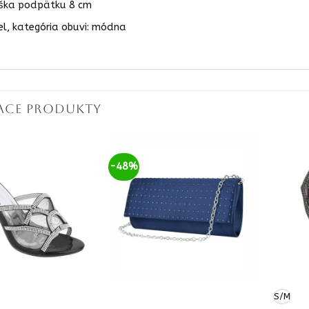
ška podpätku 8 cm
el, kategória obuvi: módna
IACE PRODUKTY
-48%
S/M