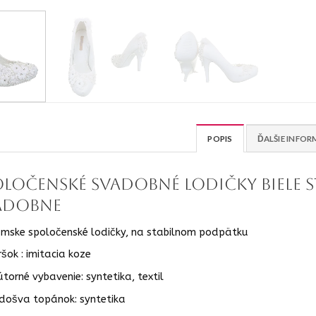
POPIS
ĎALŠIE INFOR
oločenské Svadobné lodičky biele 
adobne
mske spoločenské lodičky, na stabilnom podpätku
ršok : imitacia koze
útorné vybavenie: syntetika, textil
došva topánok: syntetika