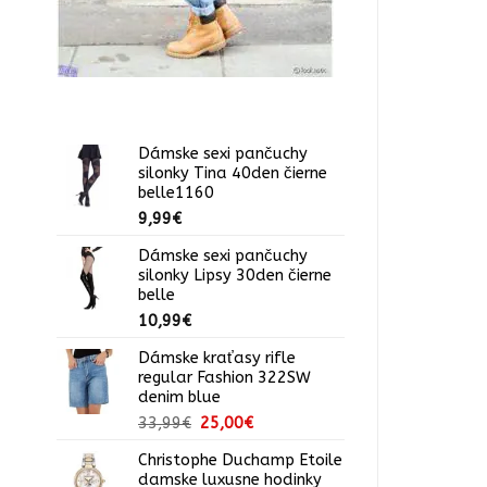
Dámske sexi pančuchy
silonky Tina 40den čierne
belle1160
9,99
€
Dámske sexi pančuchy
silonky Lipsy 30den čierne
belle
10,99
€
Dámske kraťasy rifle
regular Fashion 322SW
denim blue
Pôvodná
Aktuálna
33,99
€
25,00
€
cena
cena
Christophe Duchamp Etoile
bola:
je:
damske luxusne hodinky
33,99€.
25,00€.