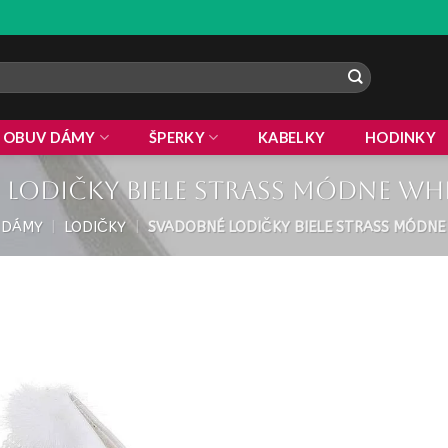
OBUV DÁMY
ŠPERKY
KABELKY
HODINKY
lodičky biele strass módne wh
 DÁMY
|
LODIČKY
|
SVADOBNÉ LODIČKY BIELE STRASS MÓDNE