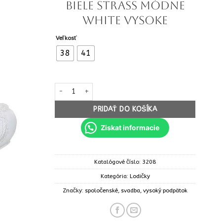
biele strass módne
white vysoke
Veľkosť
38
41
množstvo Svadobné lodičky biele strass módne whi
PRIDAŤ DO KOŠÍKA
Ziskat informacie
Katalógové číslo:
3208
Kategória:
Lodičky
Značky:
spoločenské
,
svadba
,
vysoký podpätok