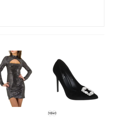
38
40