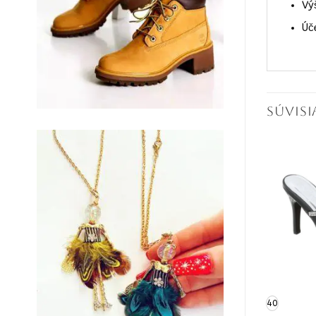
Vý
Úč
SÚVIS
-26%
36
40