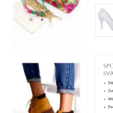
Sp
sv
Dá
Zv
Vn
Po