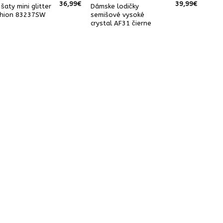
36,99
€
39,99
€
šaty mini glitter
Dámske lodičky
shion 83237SW
semišové vysoké
crystal AF31 čierne