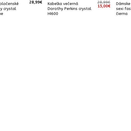
28,99
€
28,99
€
oločenské
Kabelka večerná
Dámske 
Pôvodná
Aktuálna
15,00
€
y crystal
Dorothy Perkins crystal
sexi fa
cena
cena
bola:
je:
ne
HI600
čierna
28,99€.
15,00€.