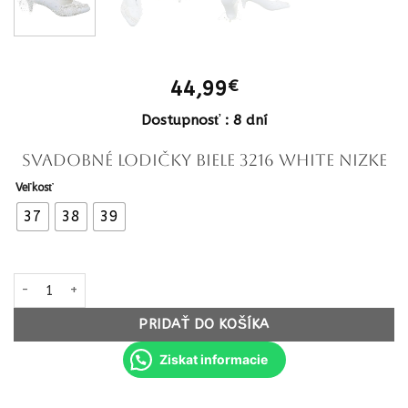
44,99
€
Dostupnosť : 8 dní
Svadobné lodičky biele 3216 white nizke
Veľkosť
37
38
39
množstvo Svadobné lodičky biele 3216 white nizke
PRIDAŤ DO KOŠÍKA
Ziskat informacie