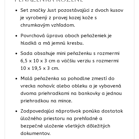
Set značky Just pozostávajúci z dvoch kusov
je vyrobený z pravej kozej kože s
chrumkavým vzhľadom.
Povrchová úprava oboch peňaženiek je
hladká a má jemnú kresbu.
Sada obsahuje mini peňaženku s rozmermi
6,5 x 10 x 3 cm a väčšiu verziu s rozmermi
10 x 19,5 x 3 cm.
Malá peňaženka sa pohodlne zmestí do
vrecka nohavíc alebo obleku a je vybavená
dvoma priehradkami na bankovky a jednou
priehradkou na mince.
Zodpovedajúci náprotivok ponúka dostatok
úložného priestoru na prehľadné a
bezpečné uloženie všetkých dôležitých
dokumentov.