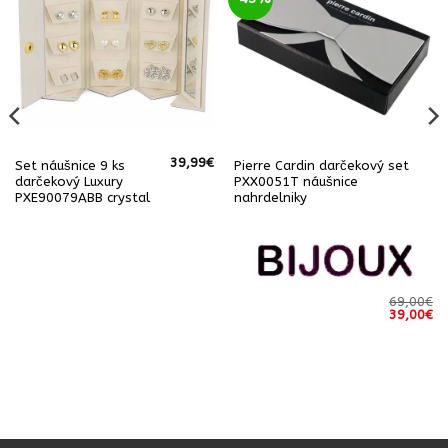
39,99
€
Set náušnice 9 ks
Pierre Cardin darčekový set
darčekový Luxury
PXX0051T náušnice
PXE90079ABB crystal
nahrdelniky
69,00
€
Pôvodná
Ak
39,00
€
cena
ce
bola:
je:
69,00€.
39