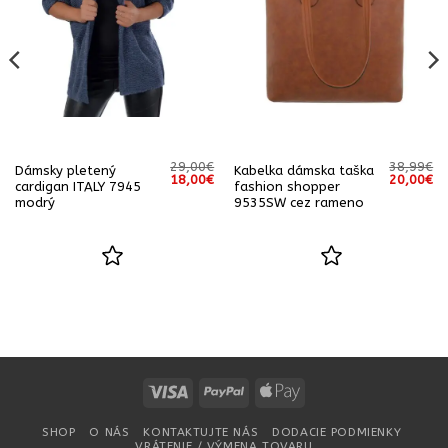
29,00
€
38,99
€
Dámsky pletený
Kabelka dámska taška
á
Aktuálna
Pôvodná
Aktuálna
Pôvodná
Ak
18,00
€
20,00
€
cardigan ITALY 7945
fashion shopper
cena
cena
cena
cena
ce
modrý
9535SW cez rameno
e:
bola:
je:
bola:
je:
29,00€.
29,00€.
18,00€.
38,99€.
20
Visa
PayPal
Apple
Pay
SHOP
O NÁS
KONTAKTUJTE NÁS
DODACIE PODMIENKY
VRÁTENIE / VÝMENA TOVARU