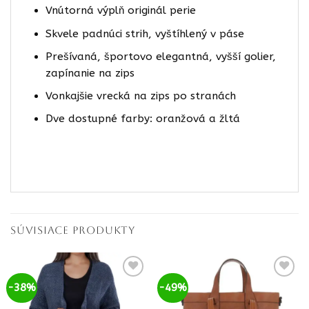
Vnútorná výplň originál perie
Skvele padnúci strih, vyštíhlený v páse
Prešívaná, športovo elegantná, vyšší golier,
zapínanie na zips
Vonkajšie vrecká na zips po stranách
Dve dostupné farby: oranžová a žltá
SÚVISIACE PRODUKTY
-38%
-49%