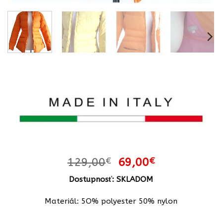
Pôvodná
Aktuálna
129,00
€
69,00
€
cena
cena
Dostupnosť: SKLADOM
bola:
je:
129,00€.
69,00€.
Materiál: 5O% polyester 50% nylon