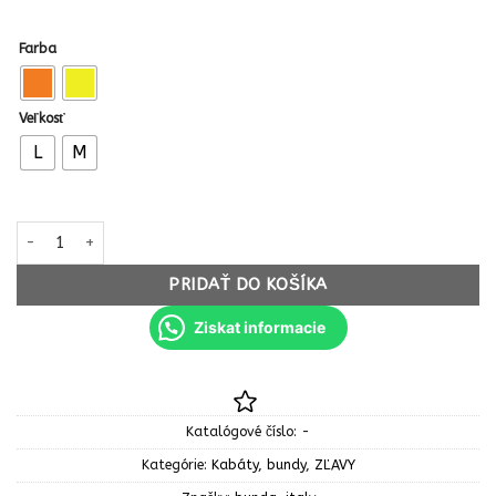
Farba
Veľkosť
L
M
množstvo STEFANEL Dámska zimná bunda Stefanel páperová peri
PRIDAŤ DO KOŠÍKA
Ziskat informacie
Katalógové číslo:
-
Kategórie:
Kabáty, bundy
,
ZĽAVY