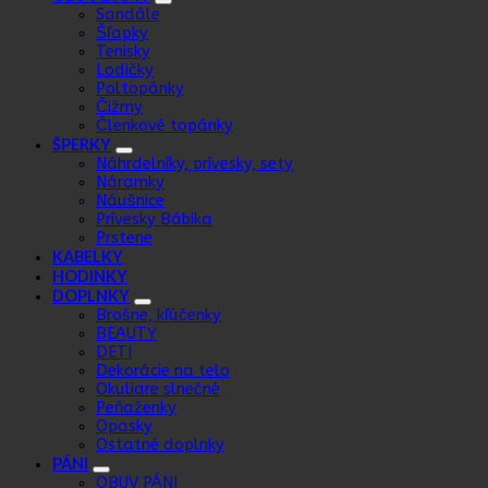
Sandále
Šľapky
Tenisky
Lodičky
Poltopánky
Čižmy
Členkové topánky
ŠPERKY
Náhrdelníky, prívesky, sety
Náramky
Náušnice
Prívesky Bábika
Prstene
KABELKY
HODINKY
DOPLNKY
Brošne, kľúčenky
BEAUTY
DETI
Dekorácie na telo
Okuliare slnečné
Peňaženky
Opasky
Ostatné doplnky
PÁNI
OBUV PÁNI