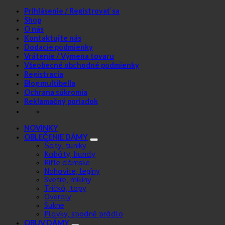
Prihlásenie / Registrovať sa
Shop
O nás
Kontaktujte nás
Dodacie podmienky
Vrátenie / Výmena tovaru
Všeobecné obchodné podmienky
Registracia
Blog multibella
Ochrana súkromia
Reklamačný poriadok
NOVINKY
OBLEČENIE DÁMY
Šaty, tuniky
Kabáty, bundy
Rifle dámske
Nohavice, legíny
Svetre, mikiny
Tričká, topy
Overaly
Sukne
Plavky, spodné prádlo
OBUV DÁMY