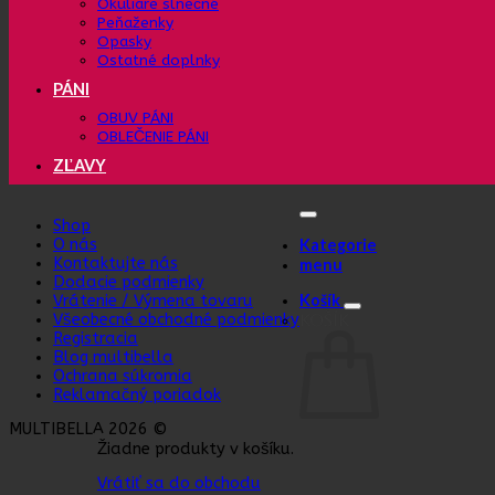
Okuliare slnečné
Peňaženky
Opasky
Ostatné doplnky
PÁNI
OBUV PÁNI
OBLEČENIE PÁNI
ZĽAVY
Shop
O nás
Kategorie
Kontaktujte nás
menu
Dodacie podmienky
Košík
Vrátenie / Výmena tovaru
Všeobecné obchodné podmienky
Košík
Registracia
Blog multibella
Ochrana súkromia
Reklamačný poriadok
MULTIBELLA 2026 ©
Žiadne produkty v košíku.
Vrátiť sa do obchodu