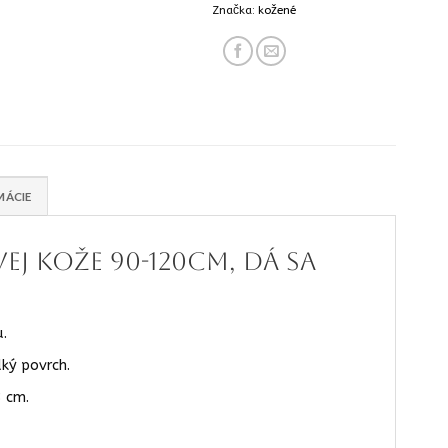
Značka:
kožené
MÁCIE
j kože 90-120cm, dá sa
u.
ký povrch.
3 cm.