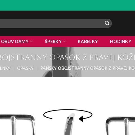
OBUV DÁMY
ŠPERKY
KABELKY
HODINKY
bojstranny opasok z pravej kože
LNKY
|
OPASKY
|
PANSKY OBOJSTRANNY OPASOK Z PRAVEJ K