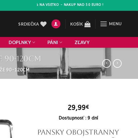
ZLAVA 10% NA VSETKO - NAKUP NAD 50 EURO !
MENU
SRDIEČKA
KOŠÍK
DOPLNKY
PÁNI
ZĽAVY
 90-120cm
OŽE 90-120CM
29,99
€
Dostupnosť : 9 dní
Pansky obojstranny