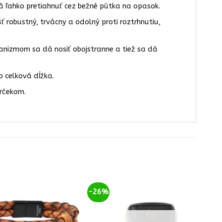
á ľahko pretiahnuť cez bežné pútka na opasok.
robustný, trvácny a odolný proti roztrhnutiu,
nizmom sa dá nosiť obojstranne a tiež sa dá
o celková dĺžka.
arčekom.
-26%