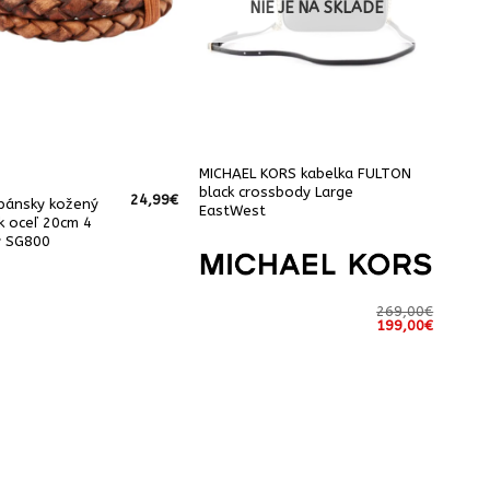
NIE JE NA SKLADE
MICHAEL KORS kabelka FULTON
black crossbody Large
24,99
€
pánsky kožený
EastWest
 oceľ 20cm 4
y SG800
269,00
€
Pôvodná
Aktuáln
199,00
€
cena
cena
bola:
je:
269,00€.
199,00€