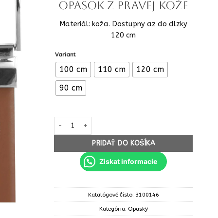
opasok z pravej kože
Materiál: koža. Dostupny az do dlzky
120 cm
Variant
100 cm
110 cm
120 cm
90 cm
množstvo Pansky obojstranny opasok z pravej kož
PRIDAŤ DO KOŠÍKA
Ziskat informacie
Katalógové číslo:
3100146
Kategória:
Opasky