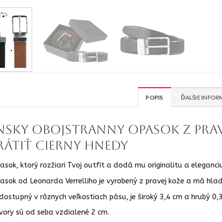
POPIS
ĎALŠIE INFOR
nsky obojstranny opasok z prave
rátiť cierny hnedy
asok, ktorý rozžiari Tvoj outfit a dodá mu originalitu a eleganci
asok od Leonarda Verrelliho je vyrobený z pravej kože a má hlad
 dostupný v rôznych veľkostiach pásu, je široký 3,4 cm a hrubý 0,
vory sú od seba vzdialené 2 cm.