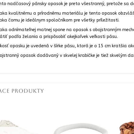
nto nadčasový pánsky opasok je preto všestranný, pretože sa d
aka kvalitnému a prírodnému materiálu je tento opasok obzvlášť 
aka čomu je ideálnym spoločníkom pre všetky príležitosti.
aka odnímateľnej matnej spone na opasok s obojstranným mecha
rátiť podľa želania a prispôsobiť akejkoľvek veľkosti pásu.
ľkosť opasku je uvedená v šírke pásu, ktorá je o 15 cm kratšia ak
ojstranný opasok dodávaný v skvelej krabičke je tiež skvelým d
IACE PRODUKTY