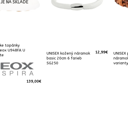
 JE NA SKLADE
ke topánky
geox U948FA U
12,99
€
UNISEX kožený náramok
UNISEX 
te
basic 20cm 6 farieb
náramok
SG250
variant
139,00
€