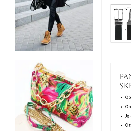
Pa
sk
Op
Op
Je
Ot