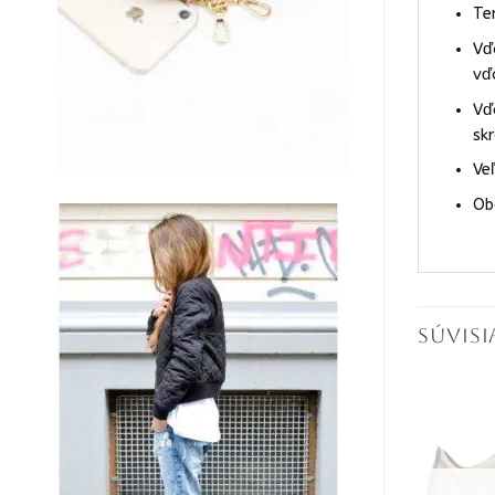
Te
Vď
vď
Vď
sk
Ve
Ob
SÚVIS