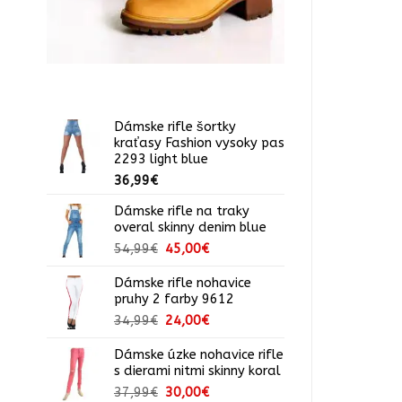
Dámske rifle šortky
kraťasy Fashion vysoky pas
2293 light blue
36,99
€
Dámske rifle na traky
overal skinny denim blue
Pôvodná
Aktuálna
54,99
€
45,00
€
cena
cena
bola:
je:
Dámske rifle nohavice
pruhy 2 farby 9612
54,99€.
45,00€.
Pôvodná
Aktuálna
34,99
€
24,00
€
cena
cena
bola:
je:
Dámske úzke nohavice rifle
s dierami nitmi skinny koral
34,99€.
24,00€.
Pôvodná
Aktuálna
37,99
€
30,00
€