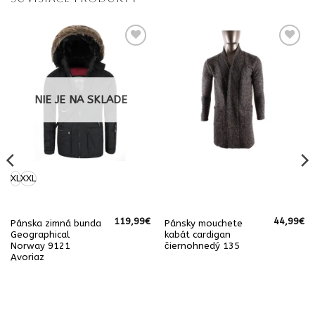
NIE JE NA SKLADE
XL
XXL
119,99
€
44,99
€
Pánska zimná bunda
Pánsky mouchete
á
Aktuálna
Geographical
kabát cardigan
cena
Norway 9121
čiernohnedý 135
e:
49,00€.
Avoriaz