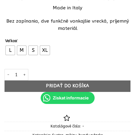
Made in Italy
Bez zapínania, dve funkčné vonkajšie vrecká, príjemný
materiál
Veľkosť
L
M
S
XL
množstvo Pánsky military cardigan tmavo šedý
PRIDAŤ DO KOŠÍKA
Ziskat informacie
Katalógové číslo:
-