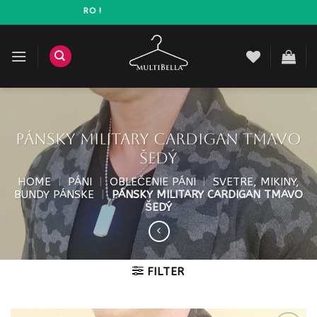
Prejsť
MO NAD 45 EURO !
na
obsah
Pánsky military cardigan tmavo
šedý
HOME
|
PÁNI
|
OBLEČENIE PÁNI
|
SVETRE, MIKINY,
BUNDY PÁNSKE
|
PÁNSKY MILITARY CARDIGAN TMAVO
ŠEDÝ
FILTER