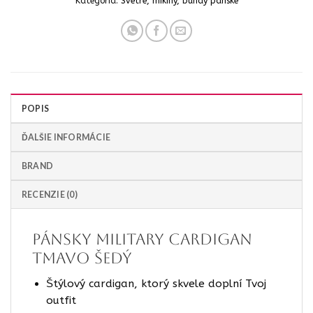
Kategória:
Svetre, mikiny, bundy pánske
POPIS
ĎALŠIE INFORMÁCIE
BRAND
RECENZIE (0)
Pánsky military cardigan
tmavo šedý
Štýlový cardigan, ktorý skvele doplní Tvoj
outfit