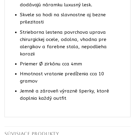
dodávajú náramku luxusný lesk.
Skvele sa hodi na slavnostne aj bezne
prilezitosti
Strieborna lestena povrchova uprava
chirurgickej ocele, odolna, vhodna pre
alergikov a farebne stala, nepodlieha
korozii
Priemer Ø zirkónu cca 4mm
Hmotnost vratanie predĺženia cca 10
gramov
Jemné a zároveň výrazné šperky, ktoré
doplnia každý outfit
SÚVISIACE PRODUKTY