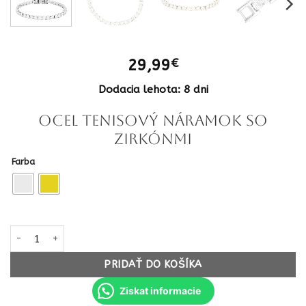
29,99
€
Dodacia lehota: 8 dni
OCEL Tenisový náramok so
zirkónmi
Farba
množstvo OCEL Tenisový náramok so zirkónmi chirurgicka ocel
PRIDAŤ DO KOŠÍKA
Ziskat informacie