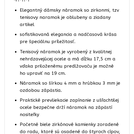
Elegantný dámsky náramok so zirkonmi, tzv
tenisovy naramok je oblubeny a ziadany
artikel
sofistikovaná elegancia a nadčasová krása
pre špeciálnu príležitosť.
Tenisový náramok je vyrobený z kvalitnej
nehrdzavejúcej ocele a má dĺžku 17,5 cm a
vďaka priloženému predlžovaču je možné
ho upraviť na 19 cm.
Náramok so šírkou 4 mm a hrúbkou 3 mm je
ozdobou zápästia.
Praktické prevliekacie zapínanie z ušľachtilej
ocele bezpečne drží náramok na zápästí
nositeľky
Početné biele zirkónové kamienky zoradené
do radu, ktoré sú osadené do štyroch cípov,