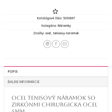
Katalógové číslo:
5030697
Kategória:
Náramky
Značky:
oceľ
,
tenisovy naramok
POPIS
ĎALŠIE INFORMÁCIE
OCEL Tenisový náramok so
zirkónmi chirurgicka ocel
4mm