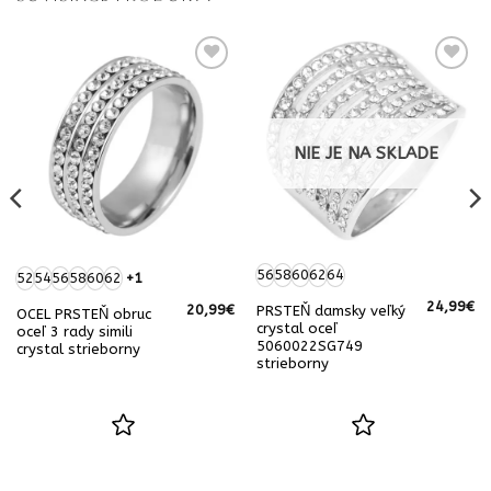
NIE JE NA SKLADE
56
58
60
62
64
52
54
56
58
60
62
+1
24,99
€
20,99
€
PRSTEŇ damsky veľký
OCEL PRSTEŇ obruc
crystal oceľ
oceľ 3 rady simili
5060022SG749
crystal strieborny
strieborny