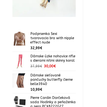
Podprsenka Sexi
tvarovacia bra with nipple
effect nude
32,99
€
Dámske úzke nohavice rifle
s dierami nitmi skinny koral
Pôvodná
Aktuálna
37,99
€
30,00
€
cena
cena
bola:
je:
Dámske sieťované
pančuchy butterfly čierne
37,99€.
30,00€.
belle3940
10,99
€
Pierre Cardin Darčeková
sada Hodinky a peňaženka
a pero PCX8222G27