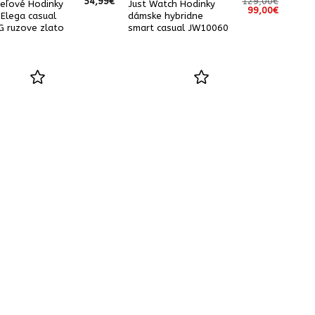
54,99
€
129,00
€
eľové Hodinky
Just Watch Hodinky
Pôvodná
Aktuáln
99,00
€
Elega casual
dámske hybridne
cena
cena
bola:
je:
 ruzove zlato
smart casual JW10060
129,00€.
99,00€.