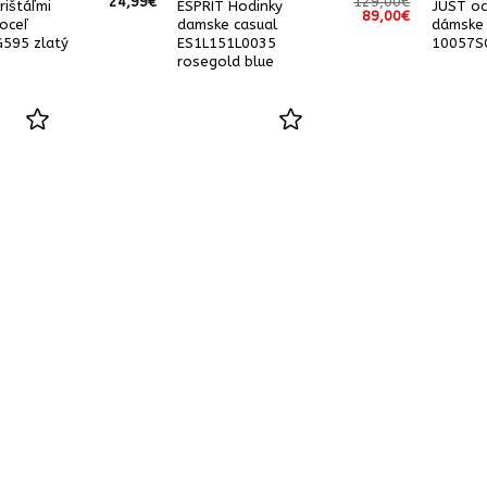
24,99
€
129,00
€
rištáľmi
ESPRIT Hodinky
JUST oc
Pôvodná
Aktuálna
89,00
€
 oceľ
damske casual
dámske 
cena
cena
bola:
je:
595 zlatý
ES1L151L0035
10057SG
129,00€.
89,00€.
rosegold blue