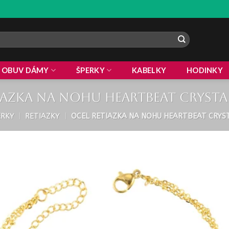
OBUV DÁMY
ŠPERKY
KABELKY
HODINKY
iazka na nohu Heartbeat crysta
ERKY
|
RETIAZKY
|
OCEL RETIAZKA NA NOHU HEARTBEAT CRYS