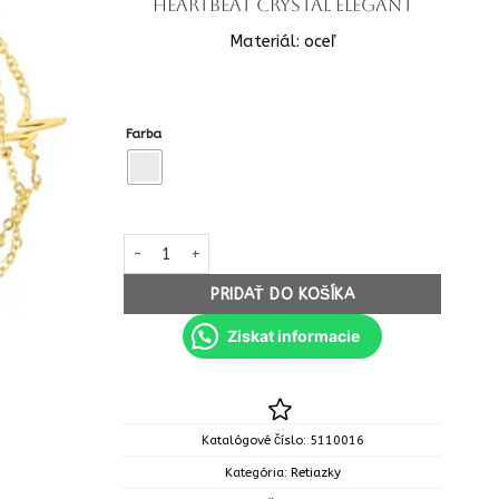
Heartbeat crystal elegant
Materiál: oceľ
Farba
množstvo OCEL Retiazka na nohu Heartbeat crystal 
PRIDAŤ DO KOŠÍKA
Ziskat informacie
Katalógové číslo:
5110016
Kategória:
Retiazky