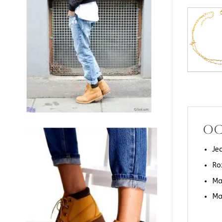
OC
Je
Ro
Mat
Ma