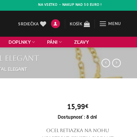
ZLAVA 10% NA VSETKO - NAKUP NAD 50 EURO !
MENU
SRDIEČKA
KOŠÍK
DOPLNKY
PÁNI
ZĽAVY
l elegant
TAL ELEGANT
15,99
€
Dostupnosť : 8 dní
OCEL Retiazka na nohu