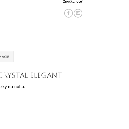
Značka:
oceľ
MÁCIE
crystal elegant
azky na nohu.