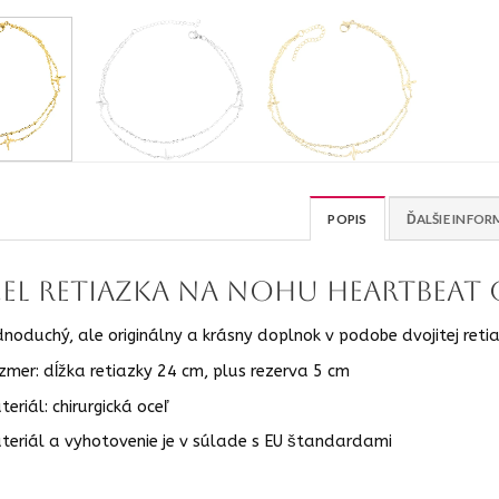
POPIS
ĎALŠIE INFOR
EL Retiazka na nohu Heartbeat 
dnoduchý, ale originálny a krásny doplnok v podobe dvojitej reti
zmer: dĺžka retiazky 24 cm, plus rezerva 5 cm
eriál: chirurgická oceľ
teriál a vyhotovenie je v súlade s EU štandardami