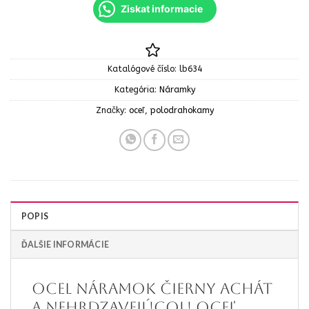
Ziskat informacie
Katalógové číslo:
lb634
Kategória:
Náramky
Značky:
oceľ
,
polodrahokamy
POPIS
ĎALŠIE INFORMÁCIE
OCEL Náramok čierny achát
a nehrdzavejúcou oceľ