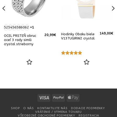
52
54
56
58
60
62
+1
149,00
€
Hodinky Obaku biele
20,99
€
OCEL PRSTEŇ obruc
V137UGIRW2 crystal
oceľ 3 rady simili
crystal strieborny
Hodnotenie
5
z 5
Visa
PayPal
Apple
Pay
SHOP
O NÁS
KONTAKTUJTE NÁS
DODACIE PODMIENKY
VRÁTENIE / VÝMENA TOVARU
VŠEOBECNÉ OBCHODNÉ PODMIENKY
REGISTRACIA