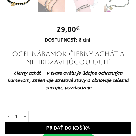
29,00
€
DOSTUPNOSŤ: 8 dní
OCEL Náramok čierny achát a
nehrdzavejúcou oceľ
čierny achát – v tvare oválu je údajne ochranným
kameňom, zmierňuje stresové stavy a obnovuje telesnú
energiu, povzbudzuje
množstvo OCEL Náramok čierny achát a nehrdzavejúcou oceľ
PRIDAŤ DO KOŠÍKA