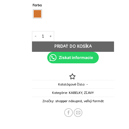
Farba
množstvo Kabelka fashion patches shopper 2935SW
PRIDAŤ DO KOŠÍKA
Ziskat informacie
Katalógové číslo:
-
Kategórie:
KABELKY
,
ZĽAVY
Značky:
shopper nákupná
,
veľký formát