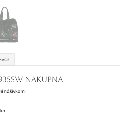
MÁCIE
2935SW nakupna
mi nášivkami
cko