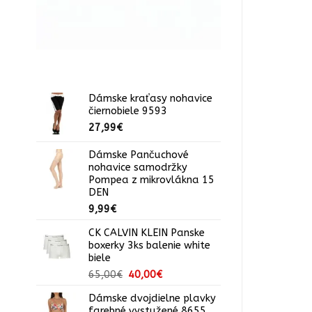
Dámske kraťasy nohavice
čiernobiele 9593
27,99
€
Dámske Pančuchové
nohavice samodržky
Pompea z mikrovlákna 15
DEN
9,99
€
CK CALVIN KLEIN Panske
boxerky 3ks balenie white
biele
Pôvodná
Aktuálna
65,00
€
40,00
€
cena
cena
Dámske dvojdielne plavky
bola:
je:
farebné vystužené 8655