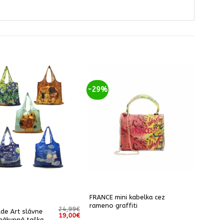
-29%
FRANCE mini kabelka cez
rameno graffiti
24,99
€
e Art slávne
Pôvodná
Aktuálna
19,00
€
nákupná taška