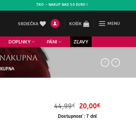
0% NA VSETKO - NAKUP NAD 50 EURO !
MENU
SRDIEČKA
KOŠÍK
DOPLNKY
PÁNI
ZĽAVY
W nakupna
AKUPNA
Pôvodná
Aktuálna
44,99
20,00
€
€
cena
cena
Dostupnosť : 7 dní
bola:
je:
44,99€.
20,00€.