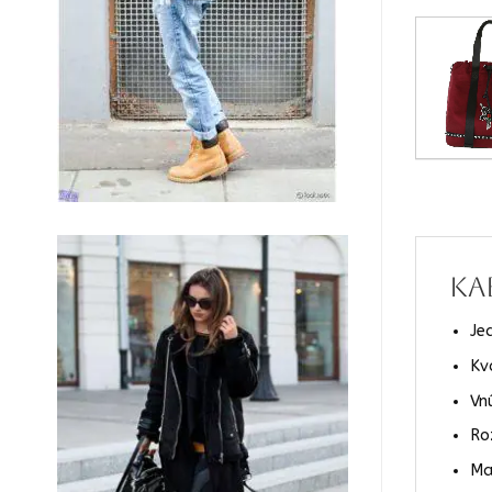
Ka
Je
Kv
Vn
Ro
Mat