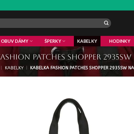
ZLAVA 1
OBUV DÁMY
ŠPERKY
KABELKY
HODINKY
fashion patches shopper 2935S
|
KABELKY
|
KABELKA FASHION PATCHES SHOPPER 2935SW N