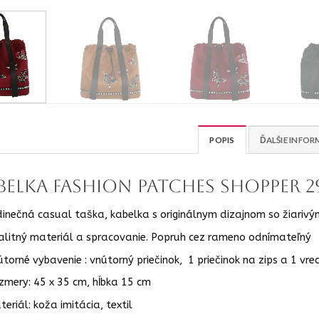
POPIS
ĎALŠIE INFOR
belka fashion patches shopper 
dinečná casual taška, kabelka s originálnym dizajnom so žiarivý
alitný materiál a spracovanie. Popruh cez rameno odnímateľný
útorné vybavenie : vnútorný priečinok, 1 priečinok na zips a 1 vre
zmery: 45 x 35 cm, hĺbka 15 cm
eriál: koža imitácia, textil