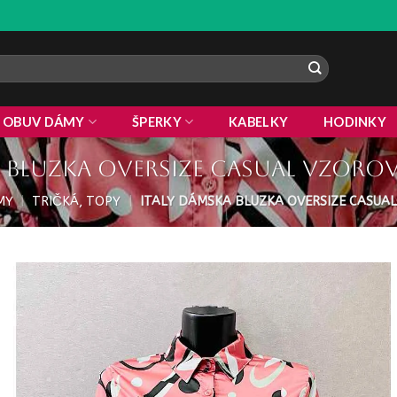
 !
ZLAV
OBUV DÁMY
ŠPERKY
KABELKY
HODINKY
 bluzka oversize casual vzorov
MY
|
TRIČKÁ, TOPY
|
ITALY DÁMSKA BLUZKA OVERSIZE CASUA