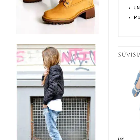
UN
Ma
SÚVIS
S/M
M
S