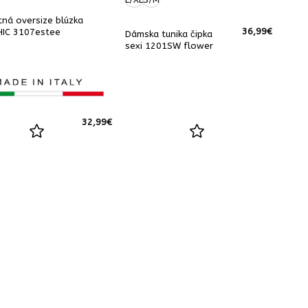
tná oversize blúzka
36,99
€
HIC 3107estee
Dámska tunika čipka
sexi 1201SW flower
32,99
€