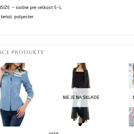
ISIZE – sadne pre velkost S-L
terial: polyester
IACE PRODUKTY
NIE JE NA SKLADE
36
38