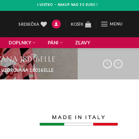
A 10% NA VSETKO - NAKUP NAD 50 EURO !
MENU
SRDIEČKA
KOŠÍK
DOPLNKY
PÁNI
ZĽAVY
ana 18016elle
L VZOROVANA 18016ELLE