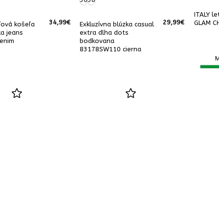
ITALY le
34,99
€
29,99
€
GLAM C
ľová košeľa
Exkluzívna blúzka casual
a jeans
extra dlha dots
enim
bodkovana
83178SW110 cierna