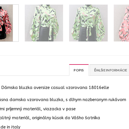
POPIS
ĎALŠIE INFORMÁCIE
 Dámska bluzka oversize casual vzorovana 18016elle
ásna damska vzorovana bluzka, s dlhym nazberanym rukávom
ľmi príjemný materiál, viazacka v pase
alitný materiál, originálny kúsok do Vášho šatníka
de in italy