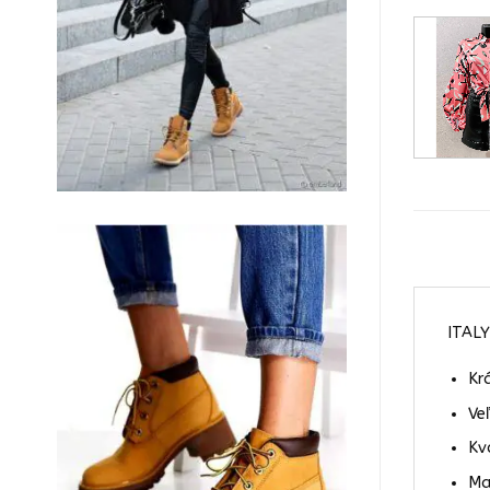
ITALY
Kr
Ve
Kv
Ma