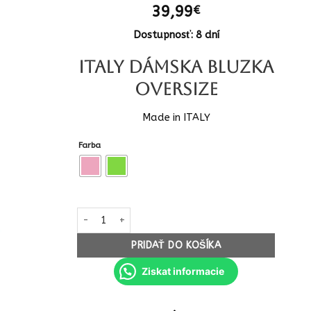
39,99
€
Dostupnosť: 8 dní
ITALY Dámska bluzka
oversize
Made in ITALY
Farba
množstvo ITALY Dámska bluzka oversize casual vzor
PRIDAŤ DO KOŠÍKA
Ziskat informacie