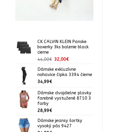
54,99€.
39,00€.
CK CALVIN KLEIN Panske
boxerky 3ks balenie black
cierne
Pôvodná
Aktuálna
44,00
€
32,00
€
cena
cena
Dámske exkluzívne
bola:
je:
nohavice čipka 3394 čierne
44,00€.
32,00€.
34,99
€
Dámske dvojdielne plavky
farebné vystužené 8710 3
farby
28,99
€
Dámske jeansy šortky
vysoký pás 9427