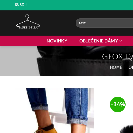
Prejsť
DOPRAVA ZADARMO NAD 45 EURO !
na
obsah
Hľadať:
NOVINKY
OBLEČENIE DÁMY
GEOX d
HOME
|
O
-34%