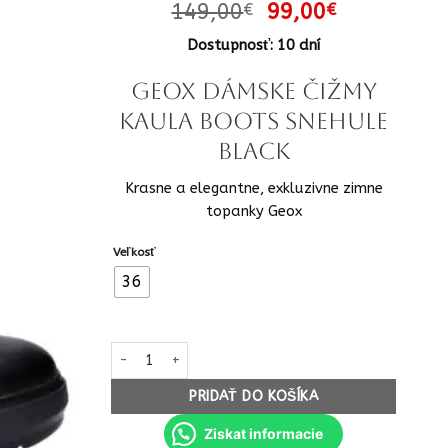
Pôvodná
Aktuálna
149,00
99,00
€
€
cena
cena
Dostupnosť: 10 dní
bola:
je:
149,00€.
99,00€.
GEOX dámske Čižmy
Kaula boots snehule
black
Krasne a elegantne, exkluzivne zimne
topanky Geox
Veľkosť
36
množstvo GEOX dámske Čižmy Kaula boots snehule 
PRIDAŤ DO KOŠÍKA
Ziskat informacie