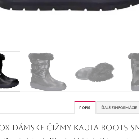
POPIS
ĎALŠIE INFORMÁCIE
OX dámske Čižmy Kaula boots s