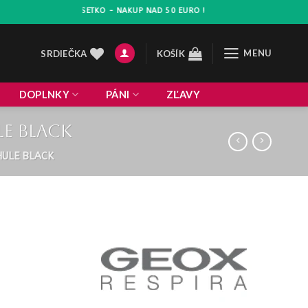
 10% NA VSETKO - NAKUP NAD 50 EURO !
MENU
SRDIEČKA
KOŠÍK
DOPLNKY
PÁNI
ZĽAVY
e black
HULE BLACK