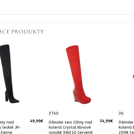
IACE PRODUKTY
37
40
36
49,99
€
54,99
€
žmy nad
Dámske sexi čižmy nad
Dámske 
y lesklé JR-
kolená Crystal klinové
kolená 
čierne
vysoké SW210 červené
2098 če