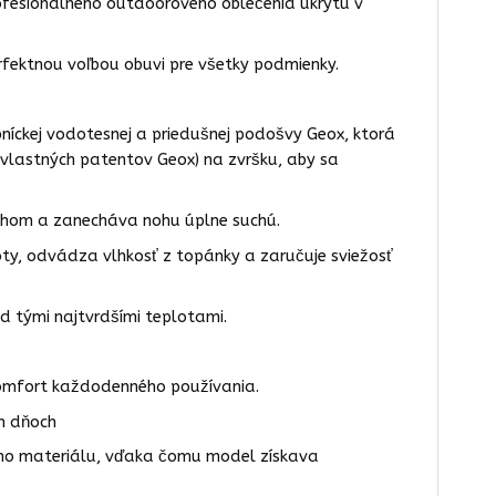
ofesionálneho outdoorového oblečenia ukrytú v
erfektnou voľbou obuvi pre všetky podmienky.
íckej vodotesnej a priedušnej podošvy Geox, ktorá
h vlastných patentov Geox) na zvršku, aby sa
hom a zanecháva nohu úplne suchú.
oty, odvádza vlhkosť z topánky a zaručuje sviežosť
d tými najtvrdšími teplotami.
omfort každodenného používania.
ch dňoch
ého materiálu, vďaka čomu model získava