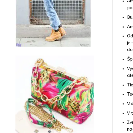
Am
po
Bu
Am
Od
je
do
Šp
Vy
al
Ti
Te
Vn
V 
Zv
na