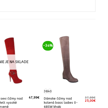
-34%
NIE JE NA SKLADE
38
40
47,99
€
37,99
€
sexi čižmy nad
Dámske čižmy nad
Pôvodná
Aktuáln
25,00
€
Belt vysoké
kolená basic ladies 0-
cena
cena
bola:
je:
rvené
68SW khaki