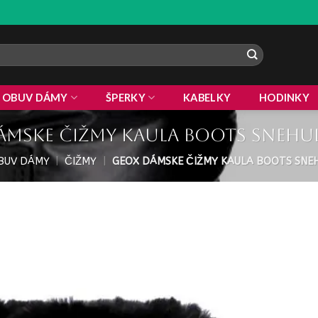
ZLAVA
OBUV DÁMY
ŠPERKY
KABELKY
HODINKY
ámske Čižmy Kaula boots snehul
BUV DÁMY
|
ČIŽMY
|
GEOX DÁMSKE ČIŽMY KAULA BOOTS SNE