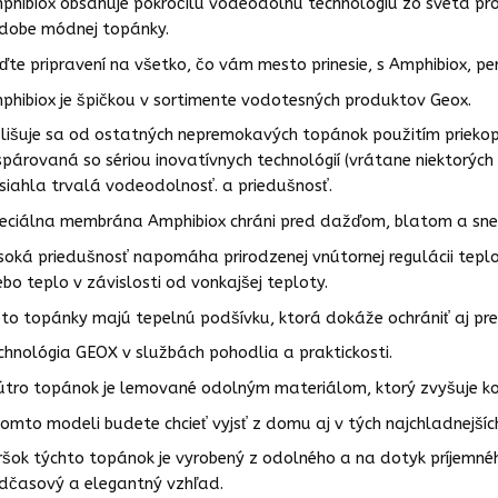
phibiox obsahuje pokročilú vodeodolnú technológiu zo sveta pr
dobe módnej topánky.
ďte pripravení na všetko, čo vám mesto prinesie, s Amphibiox, p
phibiox je špičkou v sortimente vodotesných produktov Geox.
lišuje sa od ostatných nepremokavých topánok použitím priekopn
 spárovaná so sériou inovatívnych technológií (vrátane niektorýc
siahla trvalá vodeodolnosť. a priedušnosť.
eciálna membrána Amphibiox chráni pred dažďom, blatom a sne
soká priedušnosť napomáha prirodzenej vnútornej regulácii tepl
ebo teplo v závislosti od vonkajšej teploty.
eto topánky majú tepelnú podšívku, ktorá dokáže ochrániť aj pre
chnológia GEOX v službách pohodlia a praktickosti.
útro topánok je lemované odolným materiálom, ktorý zvyšuje k
tomto modeli budete chcieť vyjsť z domu aj v tých najchladnejší
ršok týchto topánok je vyrobený z odolného a na dotyk príjemn
dčasový a elegantný vzhľad.