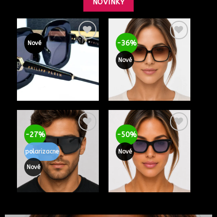
NOVINKY
-36%
Nové
Nové
-27%
-50%
polarizacne
Nové
Nové