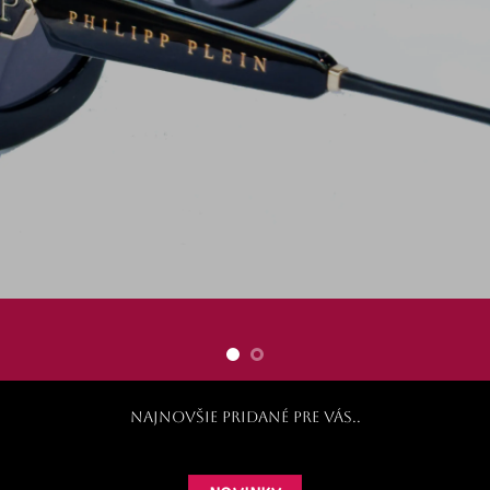
Vitajte
PRAJEME PRÍJEMNÉ NAKUPOVANIE
MULTIBELLA
Najnovšie pridané pre Vás..