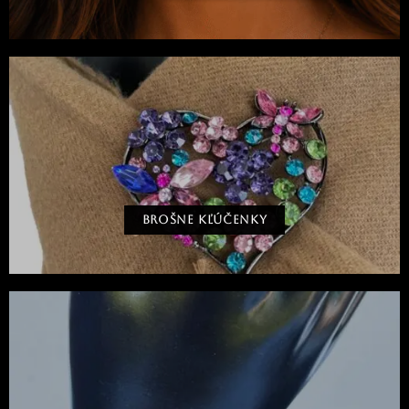
BROŠNE KĽÚČENKY