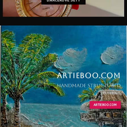
DARCEKOVE SETY
ARTIEBOO.COM
ARTIEBOO.COM
handmade structured
rucne
obrazy
vyrabane
painting
obrazy
technika strukturovane 3D
s malbou
ARTIEBOO.COM