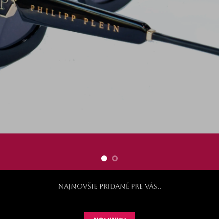
Vitajte
PRAJEME PRÍJEMNÉ NAKUPOVANIE
MULTIBELLA
Najnovšie pridané pre Vás..