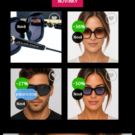
NOVINKY
-36%
Nové
Nové
-27%
-50%
polarizacne
Nové
Nové