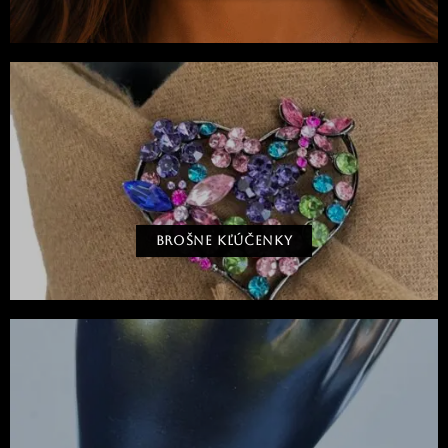
BROŠNE KĽÚČENKY