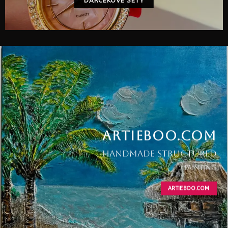
DARCEKOVE SETY
ARTIEBOO.COM
ARTIEBOO.COM
handmade structured
rucne
obrazy
vyrabane
painting
obrazy
technika strukturovane 3D
s malbou
ARTIEBOO.COM