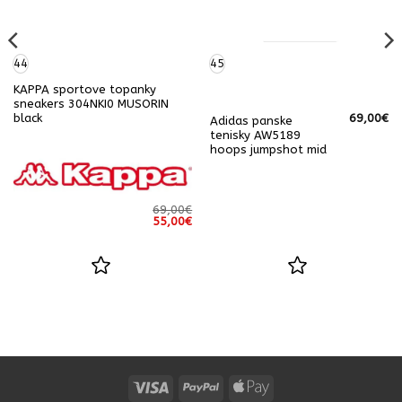
44
45
KAPPA sportove topanky
sneakers 304NKI0 MUSORIN
69,00
€
black
Adidas panske
tenisky AW5189
hoops jumpshot mid
69,00
€
á
Aktuálna
Pôvodná
Aktuálna
55,00
€
cena
cena
cena
e:
bola:
je:
75,00€.
69,00€.
55,00€.
Visa
PayPal
Apple