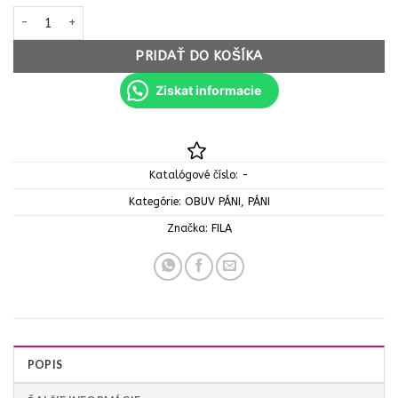
množstvo FILA Panske tenisky 1010263 98F ORBIT LOW white blue
PRIDAŤ DO KOŠÍKA
Ziskat informacie
Katalógové číslo:
-
Kategórie:
OBUV PÁNI
,
PÁNI
Značka:
FILA
POPIS