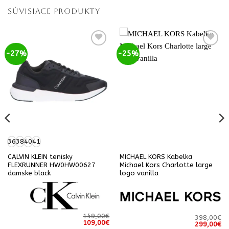
SÚVISIACE PRODUKTY
-27%
-25%
36
38
40
41
CALVIN KLEIN tenisky
MICHAEL KORS Kabelka
FLEXRUNNER HW0HW00627
Michael Kors Charlotte large
damske black
logo vanilla
149,00
€
398,00
€
Pôvodná
Aktuálna
Aktuálna
109,00
€
Pôvodná
Ak
299,00
€
cena
cena
cena