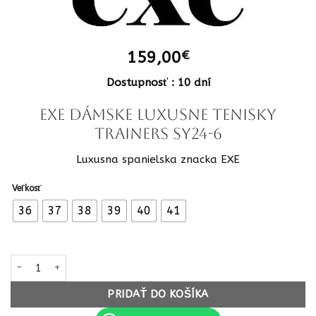
159,00
€
Dostupnosť : 10 dní
EXE Dámske luxusne tenisky
Trainers SY24-6
Luxusna spanielska znacka EXE
Veľkosť
36
37
38
39
40
41
množstvo EXE Dámske luxusne tenisky Trainers SY24-6 LEATHER 
PRIDAŤ DO KOŠÍKA