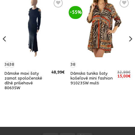
-55%
36
38
38
48,99
€
32,99
€
Dámske maxi šaty
Dámska tunika šaty
á
Aktuálna
Pôvodná
Ak
15,00
€
zamat spoločenské
košeľové mini fashion
cena
cena
ce
dlhé priliehavé
91023SW multi
e:
bola:
je:
22,00€.
32,99€.
15
8063SW