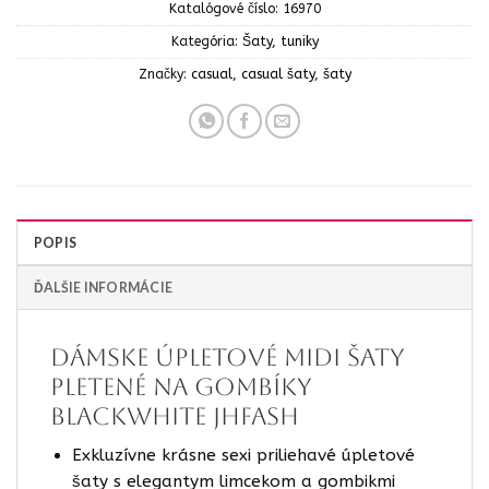
Katalógové číslo:
16970
Kategória:
Šaty, tuniky
Značky:
casual
,
casual šaty
,
šaty
POPIS
ĎALŠIE INFORMÁCIE
Dámske úpletové midi šaty
Pletené na gombíky
blackwhite jhfash
Exkluzívne krásne sexi priliehavé úpletové
šaty s elegantym limcekom a gombikmi