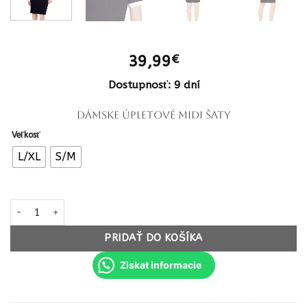
39,99
€
Dostupnosť: 9 dní
Dámske úpletové midi šaty
Veľkosť
L/XL
S/M
množstvo Dámske úpletové midi šaty Pletené na gombíky black
PRIDAŤ DO KOŠÍKA
Ziskat informacie