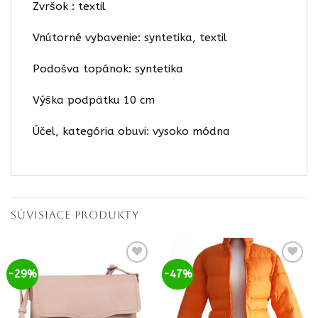
Zvršok : textil
Vnútorné vybavenie: syntetika, textil
Podošva topánok: syntetika
Výška podpätku 10 cm
Účel, kategória obuvi: vysoko módna
SÚVISIACE PRODUKTY
-29%
-47%