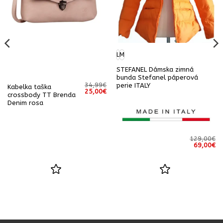
L
M
STEFANEL Dámska zimná
bunda Stefanel páperová
34,99
€
perie ITALY
Kabelka taška
á
Aktuálna
Pôvodná
Aktuálna
25,00
€
crossbody TT Brenda
cena
cena
cena
Denim rosa
e:
bola:
je:
.
89,00€.
34,99€.
25,00€.
129,00
€
Pôvodná
Ak
69,00
€
cena
ce
bola:
je:
129,00€.
69