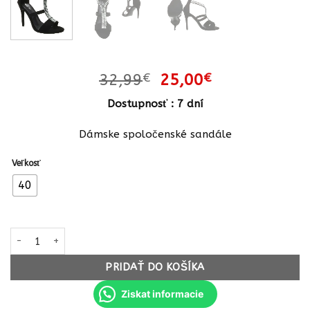
Pôvodná
Aktuálna
32,99
€
25,00
€
cena
cena
Dostupnosť : 7 dní
bola:
je:
32,99€.
25,00€.
Dámske spoločenské sandále
Veľkosť
40
množstvo Dámske spoločenské sandále boheme crystal B-60SW 
PRIDAŤ DO KOŠÍKA
Ziskat informacie