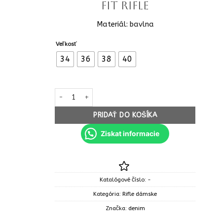
fit rifle
Materiál: bavlna
Veľkosť
34
36
38
40
množstvo Dámske slouchy mom fit rifle fashion 115
PRIDAŤ DO KOŠÍKA
Ziskat informacie
Katalógové číslo:
-
Kategória:
Rifle dámske
Značka:
denim