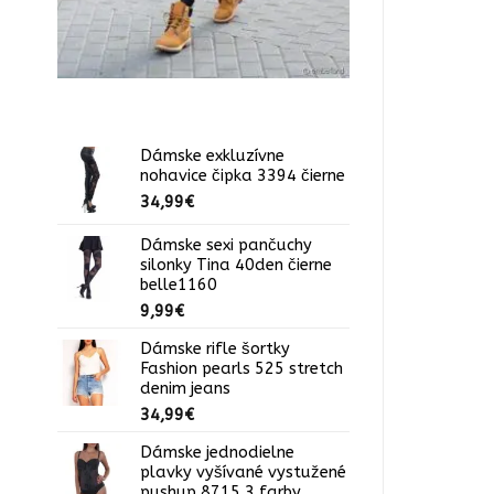
Dámske exkluzívne
nohavice čipka 3394 čierne
34,99
€
Dámske sexi pančuchy
silonky Tina 40den čierne
belle1160
9,99
€
Dámske rifle šortky
Fashion pearls 525 stretch
denim jeans
34,99
€
Dámske jednodielne
plavky vyšívané vystužené
pushup 8715 3 farby