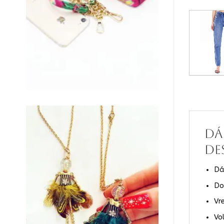
Dá
de
Dá
Do
Vr
Vo