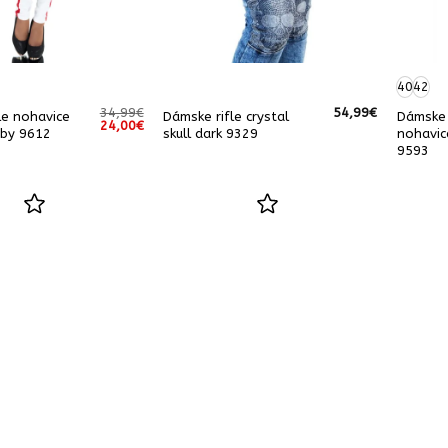
40
42
34,99
€
54,99
€
le nohavice
Dámske rifle crystal
Dámske 
Pôvodná
Aktuálna
24,00
€
rby 9612
skull dark 9329
nohavic
cena
cena
bola:
je:
9593
34,99€.
24,00€.