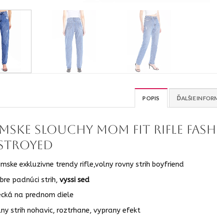
POPIS
ĎALŠIE INFOR
mske slouchy mom fit rifle fash
stroyed
mske exkluzivne trendy rifle,volny rovny strih boyfriend
bre padnúci strih,
vyssi sed
ecká na prednom diele
lny strih nohavic, roztrhane, vyprany efekt