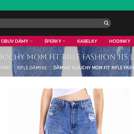
ZLA
OBUV DÁMY
ŠPERKY
KABELKY
HODINKY
uchy mom fit rifle fashion 115 
 DÁMY
|
RIFLE DÁMSKE
|
DÁMSKE SLOUCHY MOM FIT RIFLE FASH