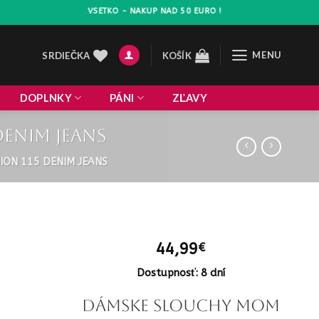
VA 10% NA VSETKO - NAKUP NAD 50 EURO !
MENU
SRDIEČKA
KOŠÍK
DOPLNKY
PÁNI
ZĽAVY
denim jeans
ION 115 DENIM JEANS
44,99
€
Dostupnosť: 8 dní
Dámske slouchy mom