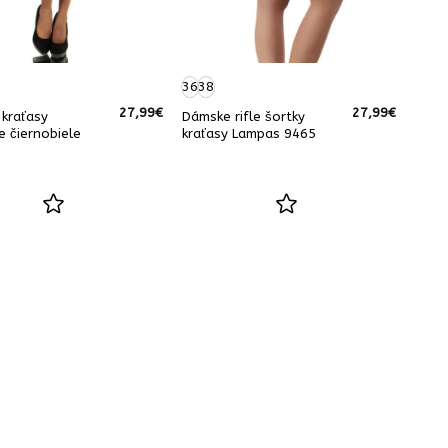
36
38
27,99
€
27,99
€
kraťasy
Dámske rifle šortky
e čiernobiele
kraťasy Lampas 9465