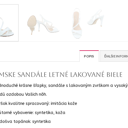
POPIS
ĎALŠIE INFOR
mske sandále letné lakované biele
dnoduché krásne šľapky, sandále s lakovaným zvrškom a vyso
dú ozdobou Vašich nôh.
ršok kvalitne spracovaný: imitácia kože
útorné vybavenie: syntetika, koža
došva topánok: syntetika