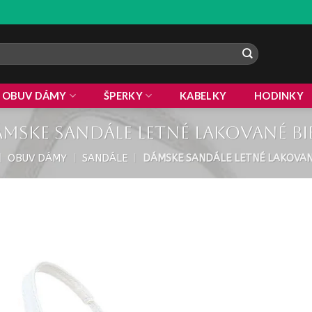
ZL
OBUV DÁMY
ŠPERKY
KABELKY
HODINKY
mske sandále letné lakované bi
|
OBUV DÁMY
|
SANDÁLE
|
DÁMSKE SANDÁLE LETNÉ LAKOVAN