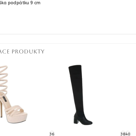
ška podpätku 9 cm
IACE PRODUKTY
36
38
40