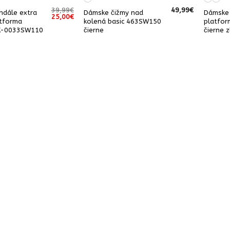
39,99
€
49,99
€
ndále extra
Dámske čižmy nad
Dámske 
Pôvodná
Aktuálna
25,00
€
atforma
kolená basic 463SW150
platfor
cena
cena
bola:
je:
K-0033SW110
čierne
čierne z
39,99€.
25,00€.