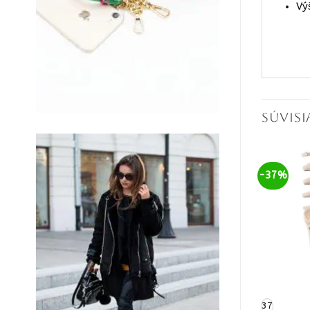
Vý
SÚVIS
-37%
40
37