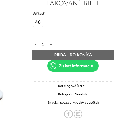
lakované biele
Veľkosť
40
množstvo Dámske sandále letné lakované biele
PRIDAŤ DO KOŠÍKA
Ziskat informacie
Katalógové číslo:
-
Kategória:
Sandále
Značky:
svadba
,
vysoký podpätok