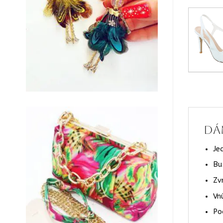
Dá
Je
Bu
Zv
Vn
Po