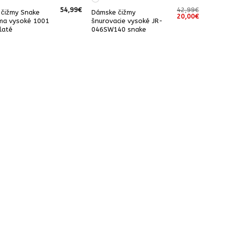
54,99
€
42,99
€
čižmy Snake
Dámske čižmy
Pôvodná
Aktuáln
20,00
€
ma vysoké 1001
šnurovacie vysoké JR-
cena
cena
bola:
je:
laté
046SW140 snake
42,99€.
20,00€.