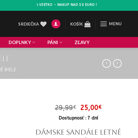
AVA 10% NA VSETKO - NAKUP NAD 50 EURO !
MENU
SRDIEČKA
KOŠÍK
DOPLNKY
PÁNI
ZĽAVY
ele
É BIELE
Pôvodná
Aktuálna
29,99
25,00
€
€
cena
cena
Dostupnosť : 7 dní
bola:
je:
29,99€.
25,00€.
Dámske sandále letné