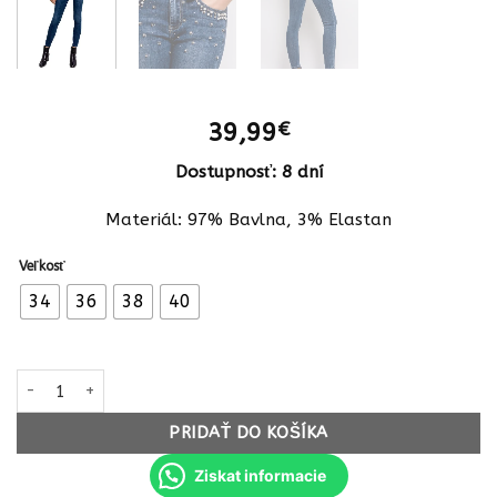
39,99
€
Dostupnosť: 8 dní
Materiál: 97% Bavlna, 3% Elastan
Veľkosť
34
36
38
40
množstvo Dámske modne rifle fashion pearls skinny 6313SW dar
PRIDAŤ DO KOŠÍKA
Ziskat informacie