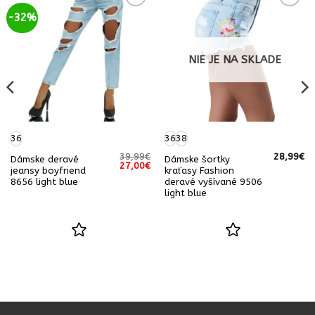
-32%
NIE JE NA SKLADE
36
36
38
39,99
€
28,99
€
Dámske deravé
Dámske šortky
Pôvodná
Aktuálna
27,00
€
jeansy boyfriend
kraťasy Fashion
cena
cena
8656 light blue
deravé vyšívané 9506
bola:
je:
39,99€.
27,00€.
light blue