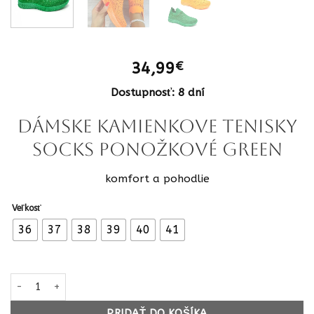
34,99
€
Dostupnosť: 8 dní
Dámske kamienkove tenisky
socks ponožkové green
komfort a pohodlie
Veľkosť
36
37
38
39
40
41
množstvo Dámske kamienkove tenisky socks ponožkové green
PRIDAŤ DO KOŠÍKA