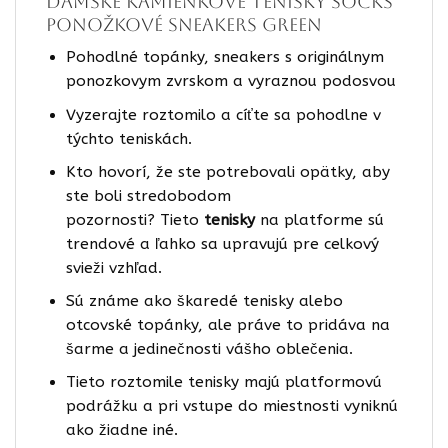
Dámske kamienkove tenisky socks
ponožkové sneakers green
Pohodlné topánky, sneakers s originálnym
ponozkovym zvrskom a vyraznou podosvou
Vyzerajte roztomilo a cíťte sa pohodlne v
týchto teniskách.
Kto hovorí, že ste potrebovali opätky, aby
ste boli stredobodom
pozornosti? Tieto
tenisky
na platforme sú
trendové a ľahko sa upravujú pre celkový
svieži vzhľad.
Sú známe ako škaredé tenisky alebo
otcovské topánky, ale práve to pridáva na
šarme a jedinečnosti vášho oblečenia.
Tieto roztomile tenisky majú platformovú
podrážku a pri vstupe do miestnosti vyniknú
ako žiadne iné.