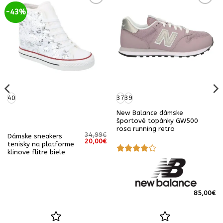
-43%
40
37
39
New Balance dámske
športové topánky GW500
rosa running retro
34,99
€
Dámske sneakers
á
Aktuálna
Pôvodná
Aktuálna
20,00
€
tenisky na platforme
cena
cena
cena
klinove flitre biele
e:
bola:
je:
Hodnotenie
25,00€.
34,99€.
20,00€.
4
z 5
85,00
€